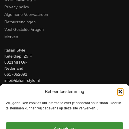
Privacy policy
Algemene Voorwaarden
Retourzendingen
Veel Gestelde Vragen
Merken
Italian Style
Keteldiep 25 F
8321MH Urk
Nederland
0617052091
info@italian-style.nl
KvK: 94547521
Beheer toestemming
BTW: NL866816483B01
Wij, gebruiken cookies om informatie over je apparaat op te slaan. Door in
Beoordeel ons op Google!
te stemmen kunnen wij gegevens op deze site verwerken. .
Accepteren