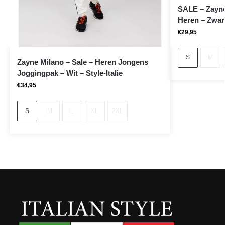
SALE – Zayne
Heren – Zwar
€
29,95
S
M
Zayne Milano – Sale – Heren Jongens
Joggingpak – Wit – Style-Italie
€
34,95
S
M
L
XL
2XL