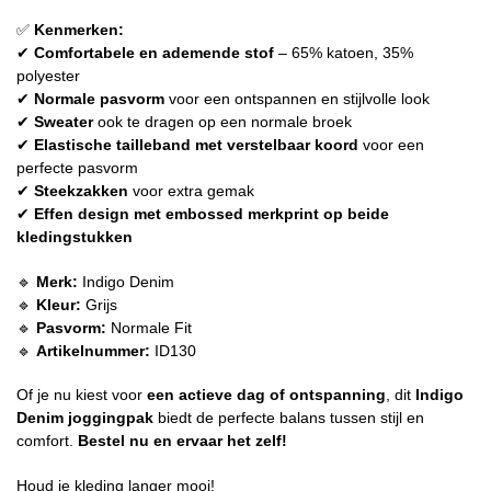
✅
Kenmerken:
✔
Comfortabele en ademende stof
– 65% katoen, 35%
polyester
✔
Normale pasvorm
voor een ontspannen en stijlvolle look
✔
Sweater
ook te dragen op een normale broek
✔
Elastische tailleband met verstelbaar koord
voor een
perfecte pasvorm
✔
Steekzakken
voor extra gemak
✔
Effen design met embossed merkprint op beide
kledingstukken
🔹
Merk:
Indigo Denim
🔹
Kleur:
Grijs
🔹
Pasvorm:
Normale Fit
🔹
Artikelnummer:
ID130
Of je nu kiest voor
een actieve dag of ontspanning
, dit
Indigo
Denim joggingpak
biedt de perfecte balans tussen stijl en
comfort.
Bestel nu en ervaar het zelf!
Houd je kleding langer mooi!