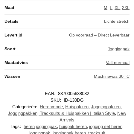
Maat
M
,
L
,
XL
,
2XL
Details
Lichte stretch
Levertijd
Op voorraad – Direct Leverbaar
Soort
Joggingpak
Maatadvies
Valt normaal
Wassen
Machinewas 30 °C
EAN:
8370005638082
SKU:
ID-130DG
Categorieën:
Herenmode
,
Huispakken
,
Joggingpakken
,
Joggingpakken, Tracksuits & Huispakken | Italian Style
,
New
Arrivals
Tags:
heren joggingpak
,
huispak heren
,
jogging set heren
,
joggingpak
,
joggingpak heren
,
tracksuit