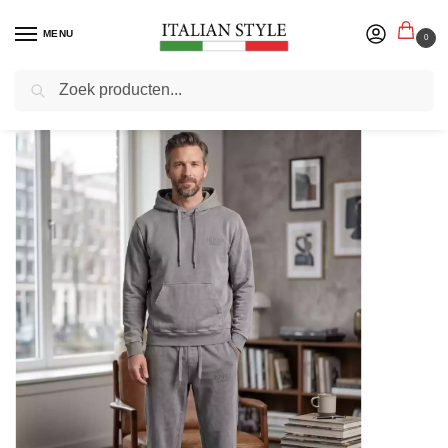
MENU
0
Zoeken
Home
Herenmode
Joggingpakken
Indigo Denim – Joggingpak Heren Donkergrijs – Katoen – Alaba
/
/
/