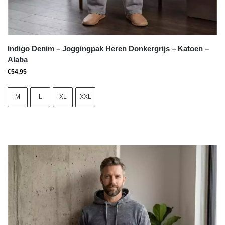
Indigo Denim – Joggingpak Heren Donkergrijs – Katoen –
Alaba
€
54,95
M
L
XL
XXL