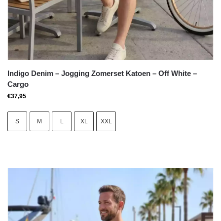
Indigo Denim – Jogging Zomerset Katoen – Off White –
Cargo
€
37,95
S
M
L
XL
XXL