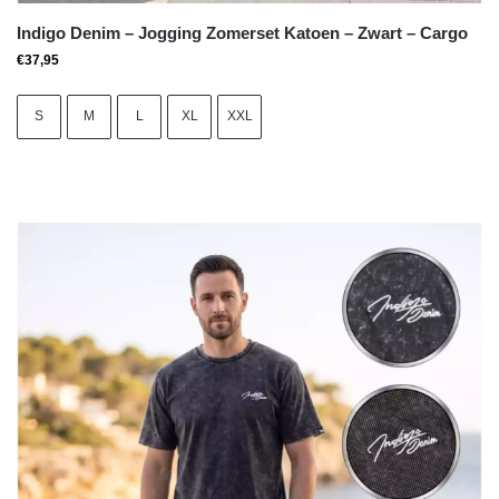
Indigo Denim – Jogging Zomerset Katoen – Zwart – Cargo
€
37,95
S
M
L
XL
XXL