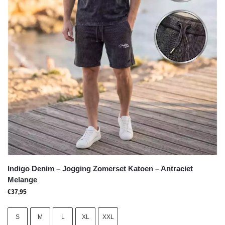
Indigo Denim – Jogging Zomerset Katoen – Antraciet
Melange
€
37,95
S
M
L
XL
XXL