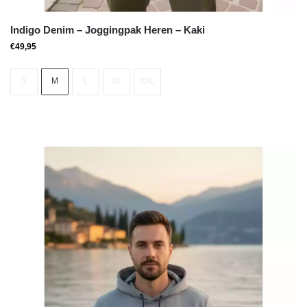
Indigo Denim – Joggingpak Heren – Kaki
€
49,95
S
M
L
XL
XXL