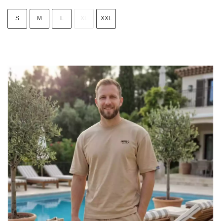
S
M
L
XL
XXL