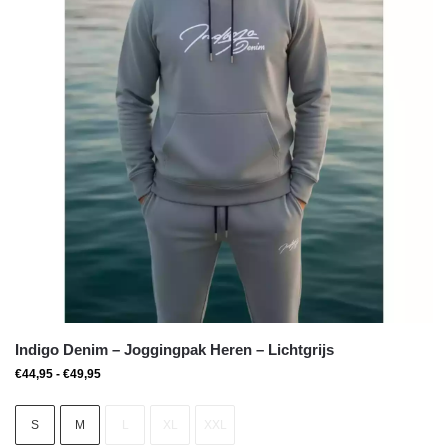
Indigo Denim – Joggingpak Heren – Lichtgrijs
€
44,95
-
€
49,95
S
M
L
XL
XXL