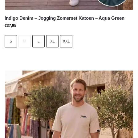
Indigo Denim – Jogging Zomerset Katoen – Aqua Green
€
37,95
S
M
L
XL
XXL