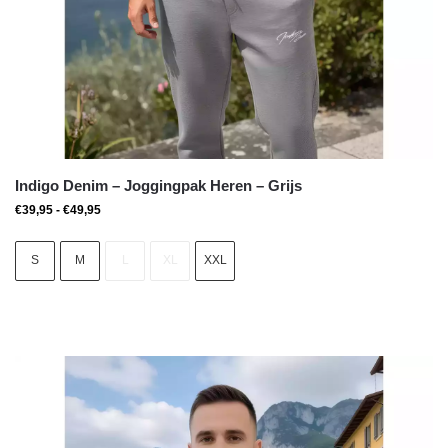
Indigo Denim – Joggingpak Heren – Grijs
€
39,95
-
€
49,95
S
M
L
XL
XXL