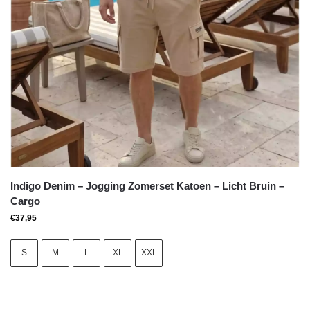
Indigo Denim – Jogging Zomerset Katoen – Licht Bruin –
Cargo
€
37,95
S
M
L
XL
XXL