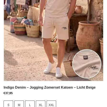
Indigo Denim – Jogging Zomerset Katoen – Licht Beige
€
37,95
S
M
L
XL
XXL