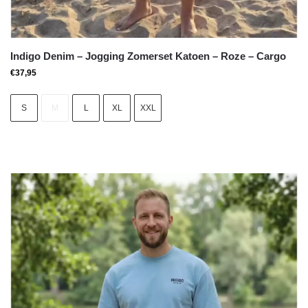
Indigo Denim – Jogging Zomerset Katoen – Roze – Cargo
€
37,95
S
M
L
XL
XXL