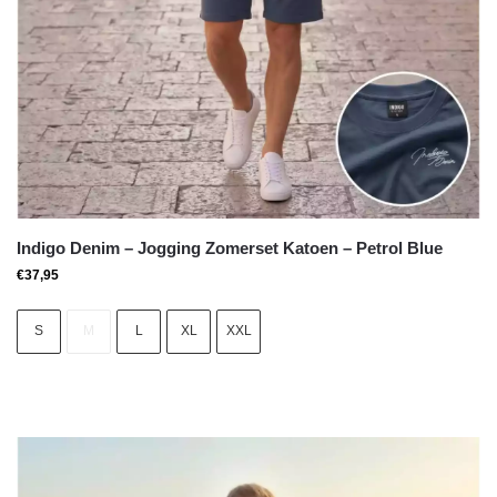
Indigo Denim – Jogging Zomerset Katoen – Petrol Blue
€
37,95
S
M
L
XL
XXL