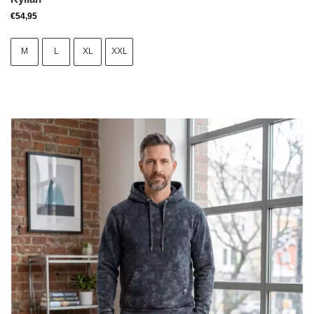
€
54,95
M
L
XL
XXL