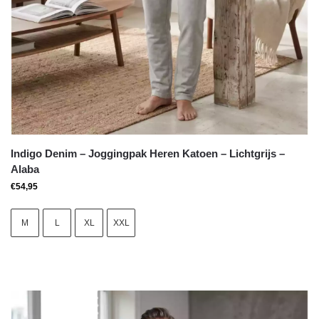
Indigo Denim – Joggingpak Heren Katoen – Lichtgrijs –
Alaba
€
54,95
M
L
XL
XXL