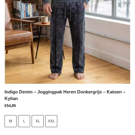
Indigo Denim – Joggingpak Heren Donkergrijs – Katoen –
Kylian
€
54,95
M
L
XL
XXL