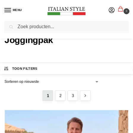
MENU
0
Zoeken
Home
Product Soort
/
Joggingpak
TOON FILTERS
1
2
3