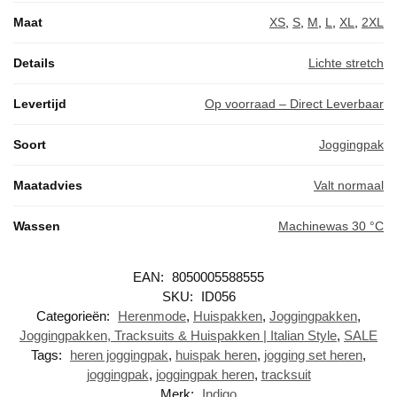
Maat
XS
,
S
,
M
,
L
,
XL
,
2XL
Details
Lichte stretch
Levertijd
Op voorraad – Direct Leverbaar
Soort
Joggingpak
Maatadvies
Valt normaal
Wassen
Machinewas 30 °C
EAN:
8050005588555
SKU:
ID056
Categorieën:
Herenmode
,
Huispakken
,
Joggingpakken
,
Joggingpakken, Tracksuits & Huispakken | Italian Style
,
SALE
Tags:
heren joggingpak
,
huispak heren
,
jogging set heren
,
joggingpak
,
joggingpak heren
,
tracksuit
Merk:
Indigo