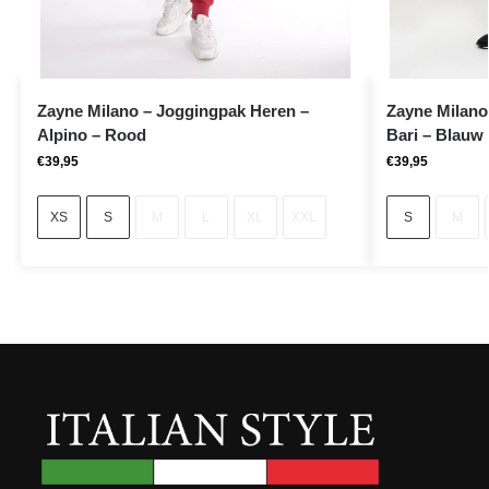
Zayne Milano – Joggingpak Heren –
Zayne Milano
Alpino – Rood
Bari – Blauw –
€
39,95
€
39,95
XS
S
M
L
XL
XXL
S
M