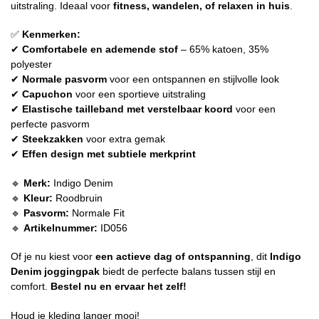
uitstraling. Ideaal voor
fitness, wandelen, of relaxen in huis
.
✅
Kenmerken:
✔
Comfortabele en ademende stof
– 65% katoen, 35%
polyester
✔
Normale pasvorm
voor een ontspannen en stijlvolle look
✔
Capuchon
voor een sportieve uitstraling
✔
Elastische tailleband met verstelbaar koord
voor een
perfecte pasvorm
✔
Steekzakken
voor extra gemak
✔
Effen design met subtiele merkprint
🔹
Merk:
Indigo Denim
🔹
Kleur:
Roodbruin
🔹
Pasvorm:
Normale Fit
🔹
Artikelnummer:
ID056
Of je nu kiest voor
een actieve dag of ontspanning
, dit
Indigo
Denim joggingpak
biedt de perfecte balans tussen stijl en
comfort.
Bestel nu en ervaar het zelf!
Houd je kleding langer mooi!