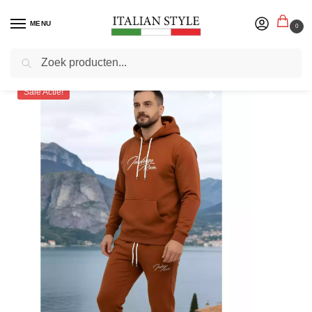
MENU
0
Zoeken
Home
Herenmode
Joggingpakken
Indigo Denim – Joggingpak Heren Jongens – SALE – Roodbruin
/
/
/
Sale Actie!