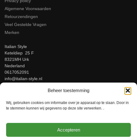
Privacy policy
Algemene Voorwaarden
Retourzendingen
Veel Gestelde Vragen
Merken
Italian Style
Keteldiep 25 F
8321MH Urk
Nederland
0617052091
info@italian-style.nl
KvK: 94547521
Beheer toestemming
BTW: NL866816483B01
Wij, gebruiken cookies om informatie over je apparaat op te slaan. Door in
Beoordeel ons op Google!
te stemmen kunnen wij gegevens op deze site verwerken. .
Accepteren