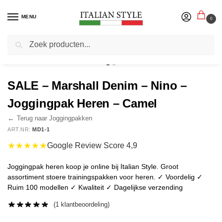
MENU
0
Zoeken
Home
Herenmode
Joggingpakken
SALE – Marshall Denim – Nino – Joggingpak Heren – Camel
/
/
/
SALE – Marshall Denim – Nino –
Joggingpak Heren – Camel
←
Terug naar Joggingpakken
ART.NR:
MD1-1
★★★★★
Google Review Score 4,9
Joggingpak heren koop je online bij Italian Style. Groot
assortiment stoere trainingspakken voor heren. ✓ Voordelig ✓
Ruim 100 modellen ✓ Kwaliteit ✓ Dagelijkse verzending
(
1
klantbeoordeling)