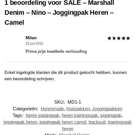
1 beoordeling voor
SALE – Marshall
Denim – Nino – Joggingpak Heren –
Camel
Milan
22 juni 2016
Prima prijs kwaliteits verhouding
Enkel ingelogde klanten die dit product gekocht hebben, kunnen
een beoordeling schrijven.
SKU:
MD1-1
Categorieën:
Herenmode
,
Huispakken
,
Joggingpakken
Tags:
heren joggingpak
,
heren trainingspak
,
joggingpak
,
joggingpak heren
,
joggingpak heren camel
,
tracksuit
,
trainingspak
heren