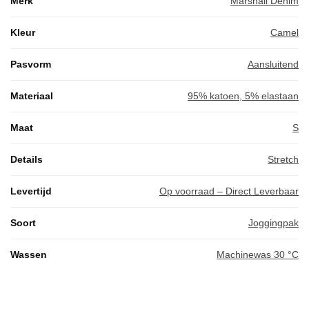
Merk
Marshall Denim
Kleur
Camel
Pasvorm
Aansluitend
Materiaal
95% katoen, 5% elastaan
Maat
S
Details
Stretch
Levertijd
Op voorraad – Direct Leverbaar
Soort
Joggingpak
Wassen
Machinewas 30 °C