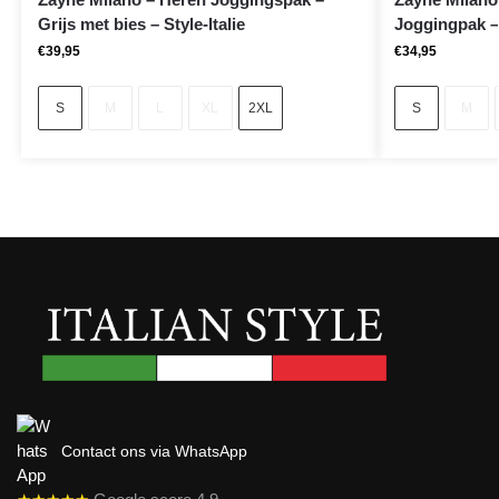
Grijs met bies – Style-Italie
Joggingpak – 
€
39,95
€
34,95
S
M
L
XL
2XL
S
M
Contact ons via WhatsApp