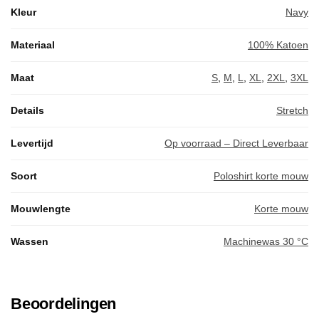
Kleur
Navy
Materiaal
100% Katoen
Maat
S
,
M
,
L
,
XL
,
2XL
,
3XL
Details
Stretch
Levertijd
Op voorraad – Direct Leverbaar
Soort
Poloshirt korte mouw
Mouwlengte
Korte mouw
Wassen
Machinewas 30 °C
Beoordelingen