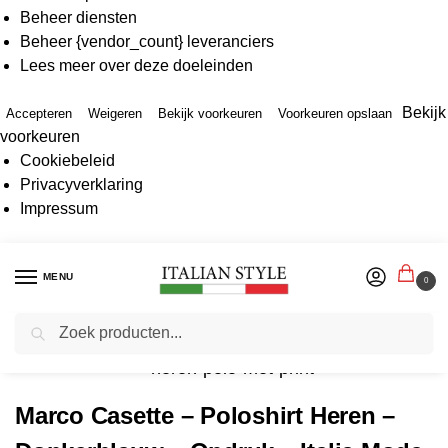
Beheer diensten
Beheer {vendor_count} leveranciers
Lees meer over deze doeleinden
Bekijk
Accepteren
Weigeren
Bekijk voorkeuren
Voorkeuren opslaan
voorkeuren
Cookiebeleid
Privacyverklaring
Impressum
MENU
0
Zoeken
Home
Herenmode
Poloshirts
Poloshirts korte mouw
Marco Casette – Poloshirt Heren – Donkerblauw – Opdruk – Italia Moda
/
/
/
/
Marco Casette – Poloshirt Heren –