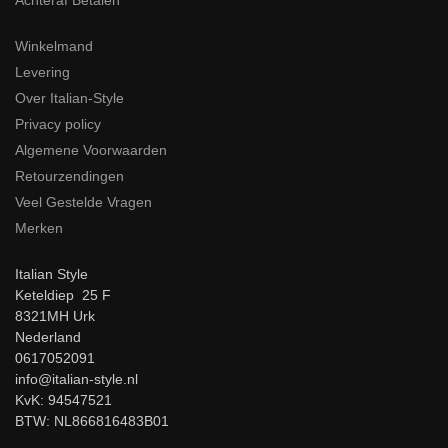
Achteraf Betalen
Winkelmand
Levering
Over Italian-Style
Privacy policy
Algemene Voorwaarden
Retourzendingen
Veel Gestelde Vragen
Merken
Italian Style
Keteldiep 25 F
8321MH Urk
Nederland
0617052091
info@italian-style.nl
KvK: 94547521
BTW: NL866816483B01