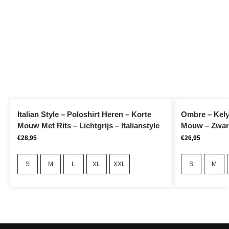
Italian Style – Poloshirt Heren – Korte
Ombre – Kely
Mouw Met Rits – Lichtgrijs – Italianstyle
Mouw – Zwar
€
28,95
€
26,95
S
M
L
XL
XXL
S
M