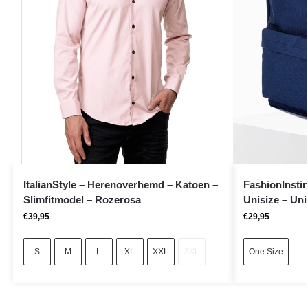
ItalianStyle – Herenoverhemd – Katoen –
FashionInsti
Slimfitmodel – Rozerosa
Unisize – Uni
€
39,95
€
29,95
S
M
L
XL
XXL
3XL
One Size