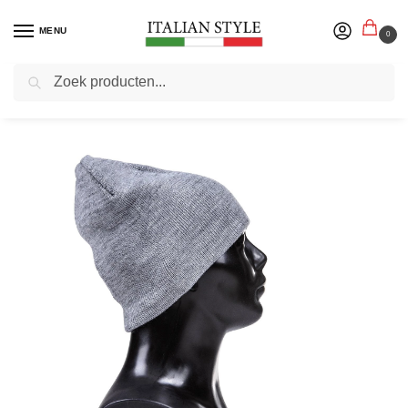
MENU
0
Zoeken
Home
Herenmode
Mutsen en Petten
ItaliaModa – Herenmuts – Grijs – Onesize – Unisex
/
/
/