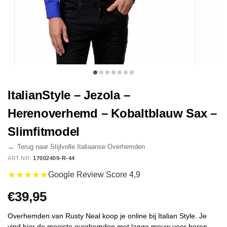
ItalianStyle – Jezola –
Herenoverhemd – Kobaltblauw Sax –
Slimfitmodel
←
Terug naar Stijlvolle Italiaanse Overhemden
ART.NR:
17002409-R-44
★★★★★
Google Review Score 4,9
€
39,95
Overhemden van Rusty Neal koop je online bij Italian Style. Je
vind hier de mooiste overhemden met lange mouw voor heren.