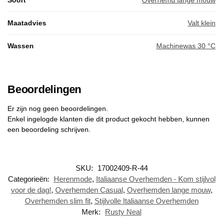
Maatadvies
Valt klein
Wassen
Machinewas 30 °C
Beoordelingen
Er zijn nog geen beoordelingen.
Enkel ingelogde klanten die dit product gekocht hebben, kunnen
een beoordeling schrijven.
SKU:
17002409-R-44
Categorieën:
Herenmode
,
Italiaanse Overhemden - Kom stijlvol
voor de dag!
,
Overhemden Casual
,
Overhemden lange mouw
,
Overhemden slim fit
,
Stijlvolle Italiaanse Overhemden
Merk:
Rusty Neal