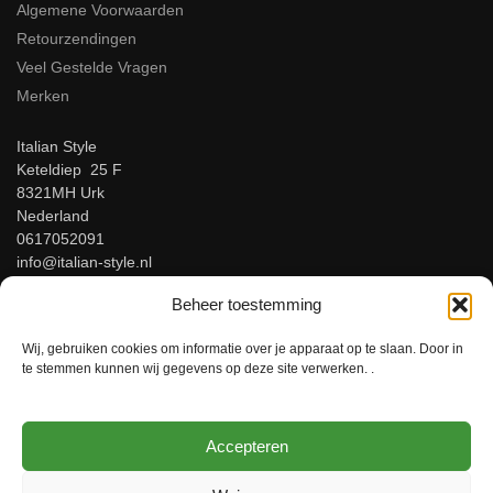
Algemene Voorwaarden
Retourzendingen
Veel Gestelde Vragen
Merken
Italian Style
Keteldiep 25 F
8321MH Urk
Nederland
0617052091
info@italian-style.nl
KvK: 94547521
Beheer toestemming
BTW: NL866816483B01
Wij, gebruiken cookies om informatie over je apparaat op te slaan. Door in
Beoordeel ons op Google!
te stemmen kunnen wij gegevens op deze site verwerken. .
Accepteren
© Italian-Style – Italiaanse herenmode voor mannen met stijl!