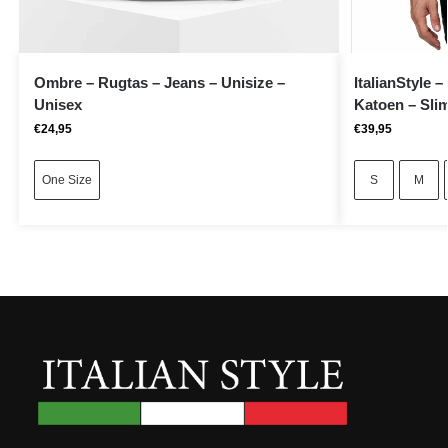
Ombre – Rugtas – Jeans – Unisize –
ItalianStyle 
Unisex
Katoen – Sli
€
24,95
€
39,95
One Size
S
M