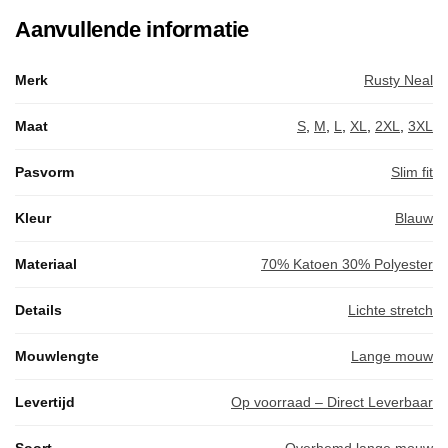
Aanvullende informatie
Merk
Rusty Neal
Maat
S
,
M
,
L
,
XL
,
2XL
,
3XL
Pasvorm
Slim fit
Kleur
Blauw
Materiaal
70% Katoen 30% Polyester
Details
Lichte stretch
Mouwlengte
Lange mouw
Levertijd
Op voorraad – Direct Leverbaar
Soort
Overhemd lange mouw