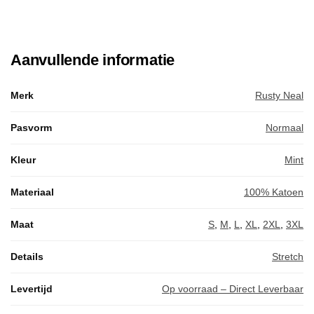
Aanvullende informatie
Merk
Rusty Neal
Pasvorm
Normaal
Kleur
Mint
Materiaal
100% Katoen
Maat
S
,
M
,
L
,
XL
,
2XL
,
3XL
Details
Stretch
Levertijd
Op voorraad – Direct Leverbaar