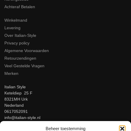
Achteraf Betalen
Winkelmand
Levering
Over Italian-Style
Privacy policy
Algemene Voorwaarden
Retourzendingen
Veel Gestelde Vragen
Merken
Italian Style
Keteldiep 25 F
8321MH Urk
Nederland
0617052091
info@italian-style.nl
KvK: 94547521
Beheer toestemming
BTW: NL866816483B01