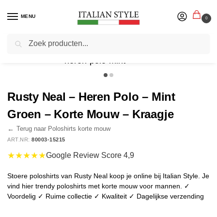
MENU
0
Zoeken
Home
Herenmode
Poloshirts
Poloshirts korte mouw
Rusty Neal – Heren Polo – Mint Groen – Korte Mouw – Kraagje
/
/
/
/
Rusty Neal – Heren Polo – Mint
Groen – Korte Mouw – Kraagje
←
Terug naar Poloshirts korte mouw
ART.NR:
80003-15215
★★★★★
Google Review Score 4,9
Stoere poloshirts van Rusty Neal koop je online bij Italian Style. Je
vind hier trendy poloshirts met korte mouw voor mannen. ✓
Voordelig ✓ Ruime collectie ✓ Kwaliteit ✓ Dagelijkse verzending