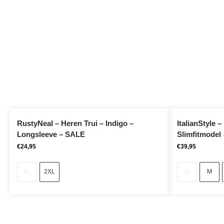
RustyNeal – Heren Trui – Indigo –
ItalianStyle 
Longsleeve – SALE
Slimfitmodel 
€
24,95
€
39,95
XL
2XL
S
M