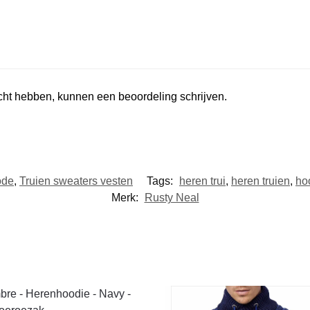
ocht hebben, kunnen een beoordeling schrijven.
ode
,
Truien sweaters vesten
Tags:
heren trui
,
heren truien
,
ho
Merk:
Rusty Neal