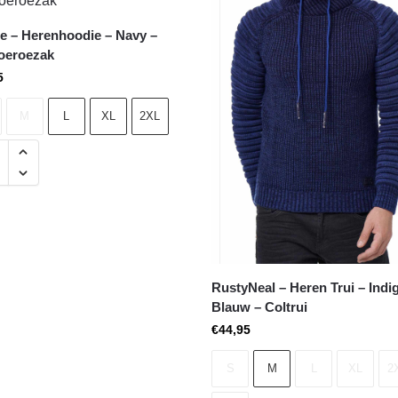
 – Herenhoodie – Navy –
oeroezak
5
M
L
XL
2XL
RustyNeal – Heren Trui – Indi
Blauw – Coltrui
€
44,95
S
M
L
XL
2