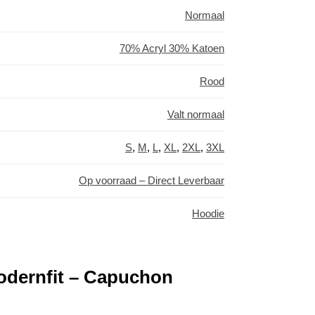
Normaal
70% Acryl 30% Katoen
Rood
Valt normaal
S
,
M
,
L
,
XL
,
2XL
,
3XL
Op voorraad – Direct Leverbaar
Hoodie
odernfit – Capuchon