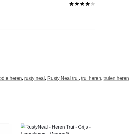
odie heren
,
rusty neal
,
Rusty Neal trui
,
trui heren
,
truien heren