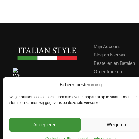
Mijn Account
Blog en Nieuws
Bestellen en Betalen
Order tracken
Contact
Contact ons via WhatsApp
Beheer toestemming
Klachten
Kortingscode
Wij, gebruiken cookies om informatie over je apparaat op te slaan. Door in te
★★★★★
Google score 4,9
stemmen kunnen wij gegevens op deze site verwerken. .
Achteraf Betalen
Accepteren
Weigeren
Cookiebeleid
Privacyverklaring
Impressum