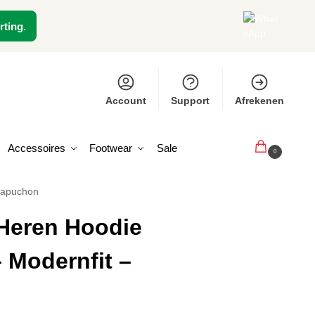
rting
.
Account
Support
Afrekenen
Accessoires
Footwear
Sale
€
0,00
0
 Capuchon
Heren Hoodie
– Modernfit –