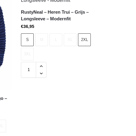
RustyNeal – Heren Trui – Grijs –
Longsleeve – Modernfit
€
36,95
S
M
L
XL
2XL
3XL
go –
XL