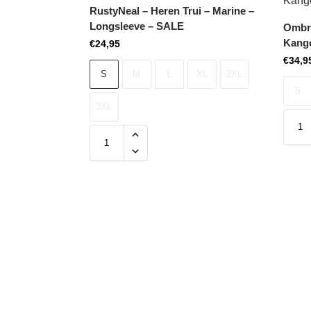
RustyNeal – Heren Trui – Marine –
Longsleeve – SALE
Ombre
Kang
€
24,95
€
34,9
S
M
L
XL
2XL
S
3XL