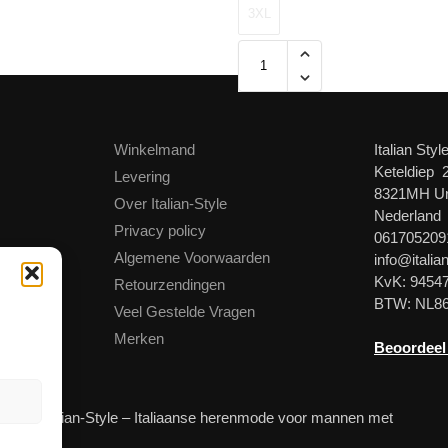
3XL
Winkelmand
Italian Styl
Keteldiep 
Levering
8321MH U
Over Italian-Style
Nederland
Privacy policy
061705209
Algemene Voorwaarden
info@italian
KvK: 9454
Retourzendingen
BTW: NL8
Veel Gestelde Vragen
Merken
Beoordeel
© Italian-Style – Italiaanse herenmode voor mannen met
stijl!