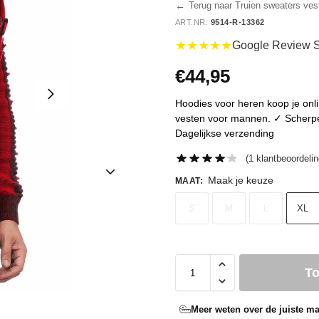
←
Terug naar Truien sweaters ves
ART.NR:
9514-R-13362
★★★★★
Google Review S
€
44,95
Hoodies voor heren koop je online
vesten voor mannen. ✓ Scherpe p
Dagelijkse verzending
(
1
klantbeoordelin
Maak je keuze
MAAT
:
S
M
L
XL
T
Meer weten over de juiste ma