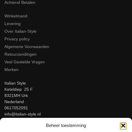
Achteraf Betalen
Winkelmand
Levering
Over Italian-Style
Privacy policy
Algemene Voorwaarden
Retourzendingen
Veel Gestelde Vragen
Merken
Italian Style
Keteldiep 25 F
8321MH Urk
Nederland
0617052091
info@italian-style.nl
KvK: 94547521
Beheer toestemming
BTW: NL866816483B01