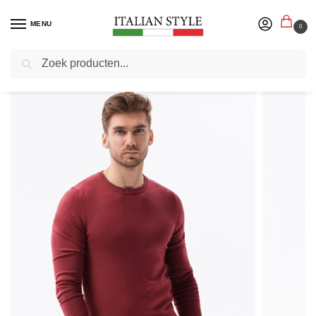
MENU
0
Zoeken
Home
Herenmode
Truien sweaters vesten
Heren sweaters
Edoti – Heren Sweater – Bordeaux – Rood – Ronde Hals
/
/
/
/