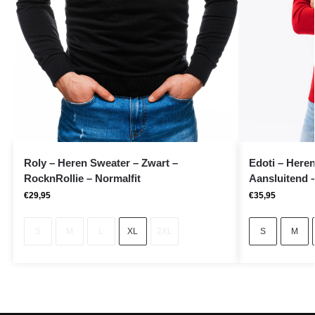
Roly – Heren Sweater – Zwart –
Edoti – Here
RocknRollie – Normalfit
Aansluitend –
€
29,95
€
35,95
S
M
L
XL
2XL
S
M