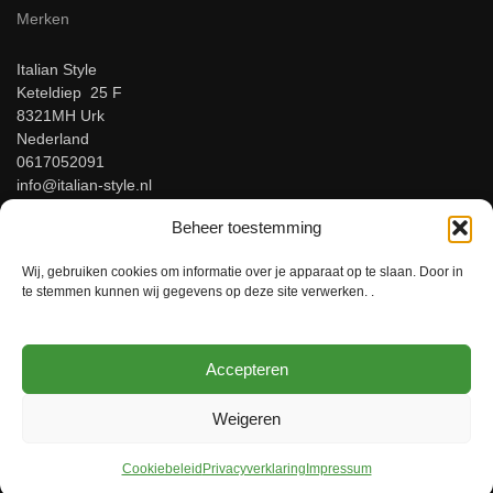
Merken
Italian Style
Keteldiep 25 F
8321MH Urk
Nederland
0617052091
info@italian-style.nl
KvK: 94547521
Beheer toestemming
BTW: NL866816483B01
Wij, gebruiken cookies om informatie over je apparaat op te slaan. Door in
Beoordeel ons op Google!
te stemmen kunnen wij gegevens op deze site verwerken. .
Accepteren
© Italian-Style – Italiaanse herenmode voor mannen met stijl!
Weigeren
Cookiebeleid
Privacyverklaring
Impressum