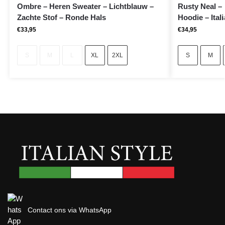
Ombre – Heren Sweater – Lichtblauw –
Rusty Neal –
Zachte Stof – Ronde Hals
Hoodie – Itali
€
33,95
€
34,95
S
M
L
XL
2XL
S
M
Contact ons via WhatsApp