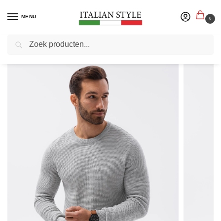
MENU
0
Zoeken
Home
Herenmode
Truien sweaters vesten
Heren sweaters
Edoti – Heren Sweater – Grijs – Klassiek – Ronde Hals
/
/
/
/