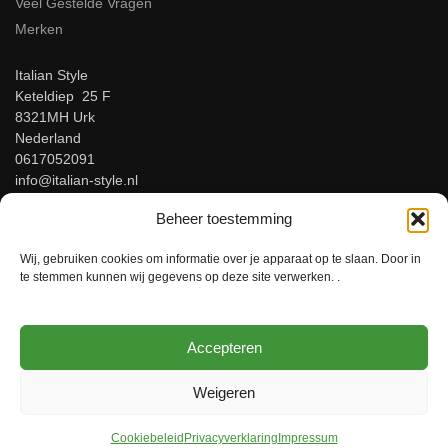
Veel Gestelde Vragen
Merken
Italian Style
Keteldiep 25 F
8321MH Urk
Nederland
0617052091
info@italian-style.nl
KvK: 94547521
Beheer toestemming
BTW: NL866816483B01
Wij, gebruiken cookies om informatie over je apparaat op te slaan. Door in
Beoordeel ons op Google!
te stemmen kunnen wij gegevens op deze site verwerken. .
Accepteren
© Italian-Style – Italiaanse herenmode voor mannen met stijl!
Weigeren
Cookiebeleid
Privacyverklaring
Impressum