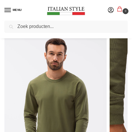
MENU
0
Zoeken
Home
Herenmode
Truien sweaters vesten
Heren sweaters
Ombre – Heren Sweater – Kaki – Zachte Stof – Ronde Hals
/
/
/
/