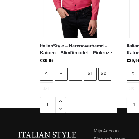
ItalianStyle – Herenoverhemd –
Itali
Katoen – Slimfitmodel – Pinkroze
Katoe
€
39,95
€
39,9
S
M
L
XL
XXL
S
3XL
3XL
Mijn Account