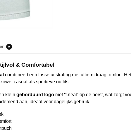
gen
0
tijlvol & Comfortabel
al
combineert een frisse uitstraling met ultiem draagcomfort. He
r zowel casual als sportieve outfits.
een klein
geborduurd logo
met “r.neal” op de borst, wat zorgt vo
n ademend aan, ideaal voor dagelijks gebruik.
ok
omfort
 touch