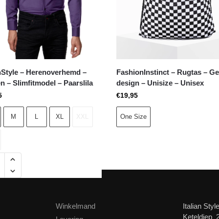
anStyle – Herenoverhemd –
FashionInstinct – Rugtas – Ge
n – Slimfitmodel – Paarslila
design – Unisize – Unisex
5
€
19,95
M
L
XL
XXL
One Size
Winkelmand
Italian Styl
Keteldiep 