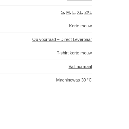
S
,
M
,
L
,
XL
,
2XL
Korte mouw
Op voorraad – Direct Leverbaar
T-shirt korte mouw
Valt normaal
Machinewas 30 °C