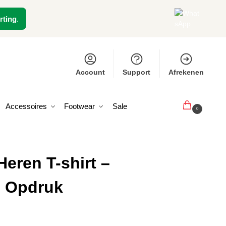
rting
.
Account
Support
Afrekenen
Accessoires
Footwear
Sale
€
0,00
0
eren T-shirt –
 – Opdruk