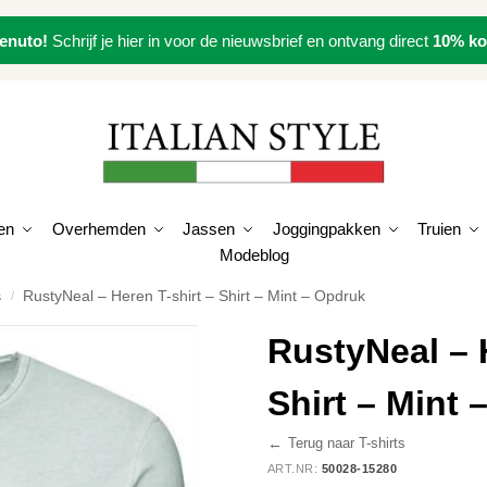
enuto!
Schrijf je hier in voor de nieuwsbrief en ontvang direct
10% ko
en
Overhemden
Jassen
Joggingpakken
Truien
Modeblog
s
RustyNeal – Heren T-shirt – Shirt – Mint – Opdruk
/
RustyNeal – H
Shirt – Mint
←
Terug naar T-shirts
ART.NR:
50028-15280