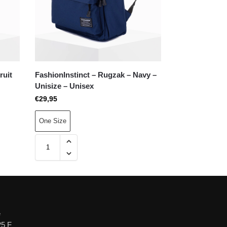
ruit
FashionInstinct – Rugzak – Navy –
Unisize – Unisex
€
29,95
One Size
e
25 F