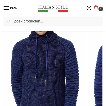
MENU
0
Zoeken
Home
Herenmode
Truien sweaters vesten
Heren truien
RustyNeal – Heren Trui – Indigo – Blauw – Coltrui
/
/
/
/