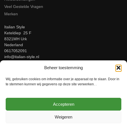
Veel Gestelde Vragen
Merken
Italian Style
Keteldiep 25 F
8321MH Urk
Nederland
0617052091
info@italian-style.nl
KvK: 94547521
Beheer toestemming
BTW: NL866816483B01
Wij, gebruiken cookies om informatie over je apparaat op te slaan. Door in
Beoordeel ons op Google!
te stemmen kunnen wij gegevens op deze site verwerken. .
Accepteren
© Italian-Style – Italiaanse herenmode voor mannen met stijl!
Weigeren