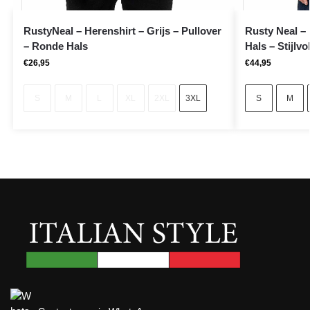
RustyNeal – Herenshirt – Grijs – Pullover
Rusty Neal –
– Ronde Hals
Hals – Stijlvo
€
26,95
€
44,95
S
M
L
XL
2XL
3XL
S
M