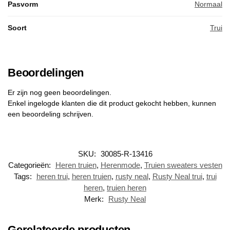
Pasvorm
Normaal
Soort
Trui
Beoordelingen
Er zijn nog geen beoordelingen.
Enkel ingelogde klanten die dit product gekocht hebben, kunnen
een beoordeling schrijven.
SKU:
30085-R-13416
Categorieën:
Heren truien
,
Herenmode
,
Truien sweaters vesten
Tags:
heren trui
,
heren truien
,
rusty neal
,
Rusty Neal trui
,
trui
heren
,
truien heren
Merk:
Rusty Neal
Gerelateerde producten