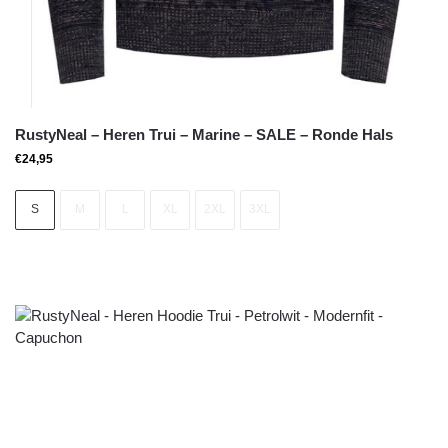
RustyNeal – Heren Trui – Marine – SALE – Ronde Hals
€
24,95
S
M
L
XL
2XL
3XL