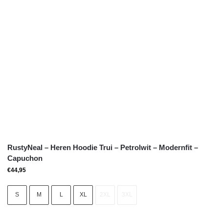
RustyNeal – Heren Hoodie Trui – Petrolwit – Modernfit –
Capuchon
€
44,95
S
M
L
XL
2XL
3XL