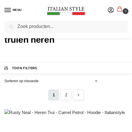
MENU
0
Zoeken
Home
truien heren
TOON FILTERS
1
2