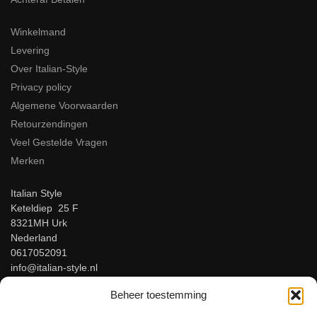
Winkelmand
Levering
Over Italian-Style
Privacy policy
Algemene Voorwaarden
Retourzendingen
Veel Gestelde Vragen
Merken
Italian Style
Keteldiep 25 F
8321MH Urk
Nederland
0617052091
info@italian-style.nl
KvK: 94547521
Beheer toestemming
BTW: NL866816483B01