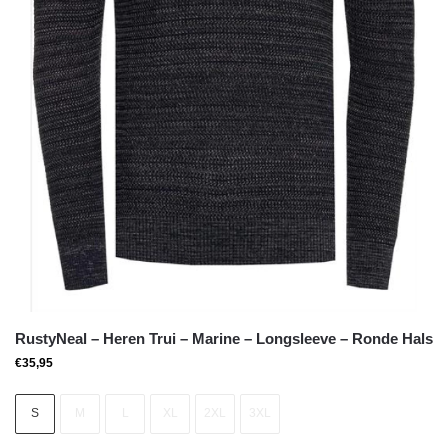
RustyNeal – Heren Trui – Marine – Longsleeve – Ronde Hals
€
35,95
S
M
L
XL
2XL
3XL