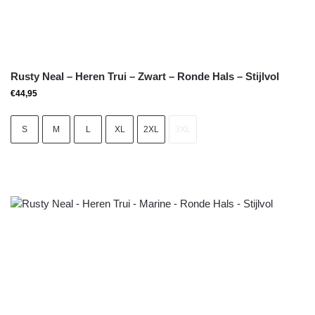
Rusty Neal – Heren Trui – Zwart – Ronde Hals – Stijlvol
€
44,95
S
M
L
XL
2XL
3XL