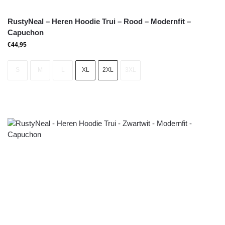
RustyNeal – Heren Hoodie Trui – Rood – Modernfit –
Capuchon
€
44,95
S
M
L
XL
2XL
3XL