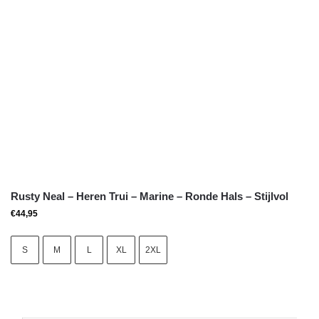
Rusty Neal – Heren Trui – Marine – Ronde Hals – Stijlvol
€
44,95
S
M
L
XL
2XL