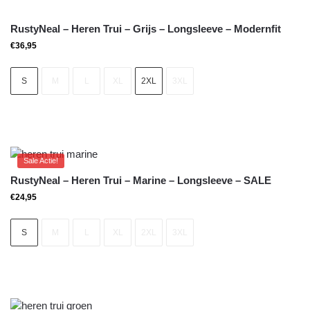
RustyNeal – Heren Trui – Grijs – Longsleeve – Modernfit
€
36,95
S
M
L
XL
2XL
3XL
Sale Actie!
RustyNeal – Heren Trui – Marine – Longsleeve – SALE
€
24,95
S
M
L
XL
2XL
3XL