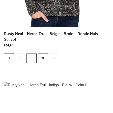
Rusty Neal – Heren Trui – Beige – Bruin – Ronde Hals –
Stijlvol
€
44,95
S
M
L
XL
2XL