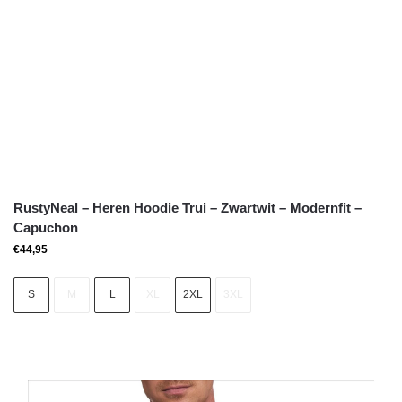
RustyNeal – Heren Hoodie Trui – Zwartwit – Modernfit –
Capuchon
€
44,95
S
M
L
XL
2XL
3XL