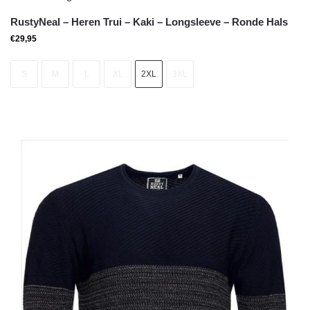
RustyNeal – Heren Trui – Kaki – Longsleeve – Ronde Hals
€
29,95
S
M
L
XL
2XL
3XL