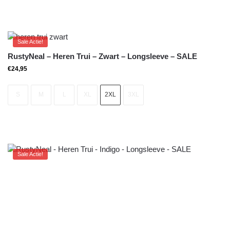
Sale Actie!
RustyNeal – Heren Trui – Zwart – Longsleeve – SALE
€
24,95
S
M
L
XL
2XL
3XL
Sale Actie!