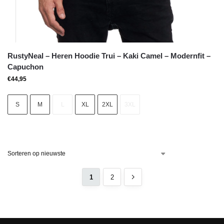
RustyNeal – Heren Hoodie Trui – Kaki Camel – Modernfit –
Capuchon
€
44,95
S
M
L
XL
2XL
3XL
1
2