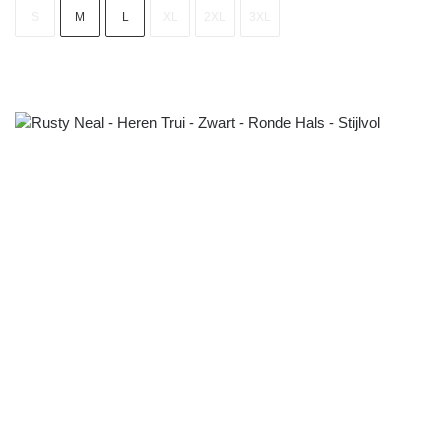
S
M
L
XL
2XL
3XL