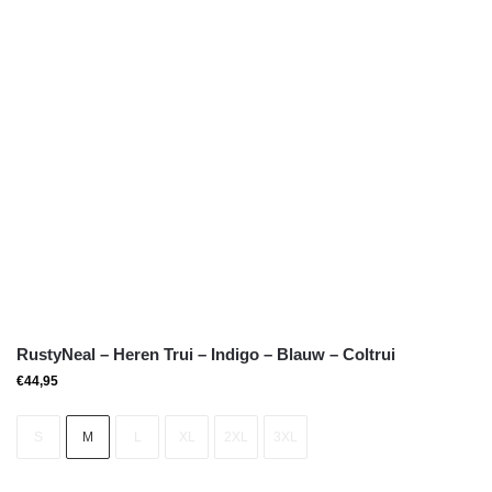
RustyNeal – Heren Trui – Indigo – Blauw – Coltrui
€
44,95
S
M
L
XL
2XL
3XL