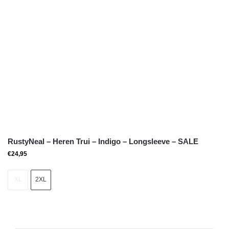
RustyNeal – Heren Trui – Indigo – Longsleeve – SALE
€
24,95
XL
2XL