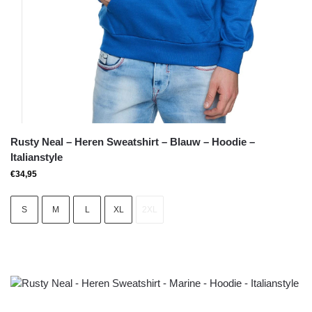
Rusty Neal – Heren Sweatshirt – Blauw – Hoodie –
Italianstyle
€
34,95
S
M
L
XL
2XL