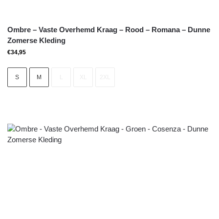
Ombre – Vaste Overhemd Kraag – Rood – Romana – Dunne
Zomerse Kleding
€
34,95
S
M
L
XL
2XL