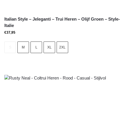
Italian Style – Jeleganti – Trui Heren – Olijf Groen – Style-
Italie
€
37,95
S
M
L
XL
2XL