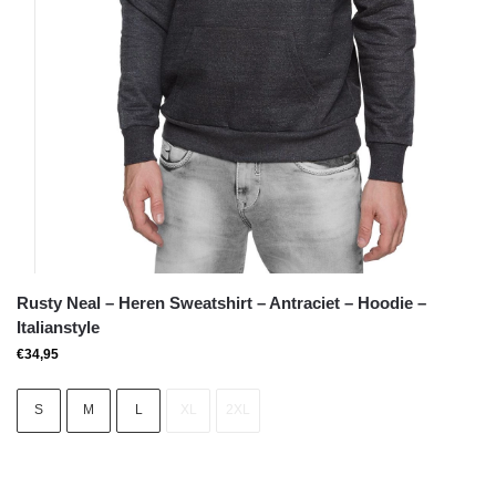
Rusty Neal – Heren Sweatshirt – Antraciet – Hoodie –
Italianstyle
€
34,95
S
M
L
XL
2XL