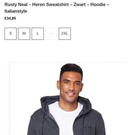
Rusty Neal – Heren Sweatshirt – Zwart – Hoodie –
Italianstyle
€
34,95
S
M
L
XL
2XL