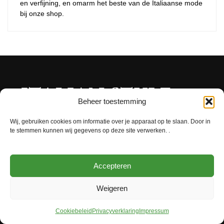
en verfijning, en omarm het beste van de Italiaanse mode
bij onze shop.
Beheer toestemming
Wij, gebruiken cookies om informatie over je apparaat op te slaan. Door in
te stemmen kunnen wij gegevens op deze site verwerken. .
Contact ons via WhatsApp
Accepteren
★★★★★
Google score 4,9
Weigeren
Mijn Account
Blog en Nieuws
Cookiebeleid
Privacyverklaring
Impressum
Bestellen en Betalen