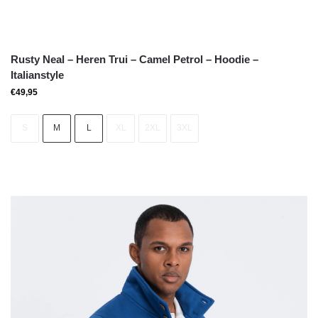
Rusty Neal – Heren Trui – Camel Petrol – Hoodie –
Italianstyle
€
49,95
S
M
L
XL
2XL
3XL