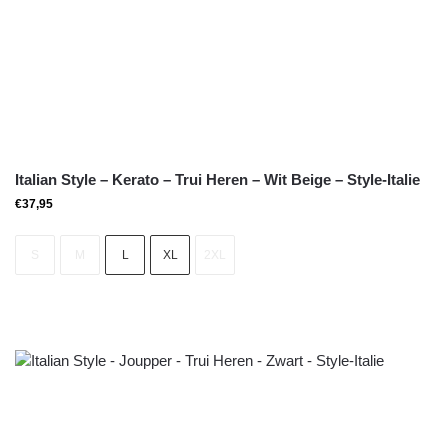
Italian Style – Kerato – Trui Heren – Wit Beige – Style-Italie
€
37,95
S
M
L
XL
2XL