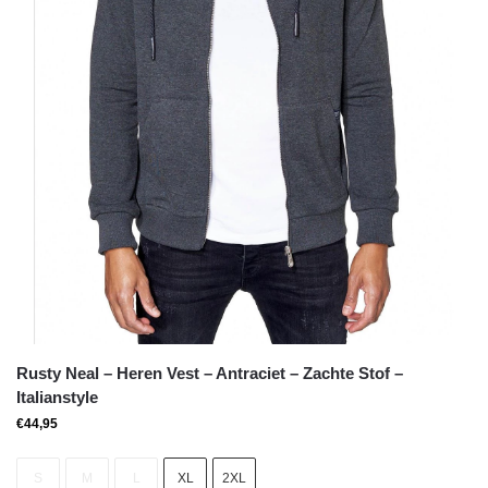
Rusty Neal – Heren Vest – Antraciet – Zachte Stof –
Italianstyle
€
44,95
S
M
L
XL
2XL