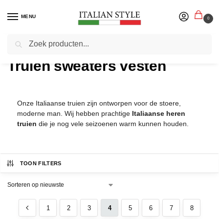
MENU
0
Zoeken
Home
Herenmode
Truien sweaters vesten
/
/
Truien sweaters vesten
Onze Italiaanse truien zijn ontworpen voor de stoere,
moderne man. Wij hebben prachtige
Italiaanse heren
truien
die je nog vele seizoenen warm kunnen houden.
TOON FILTERS
1
2
3
4
5
6
7
8