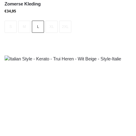
Zomerse Kleding
€
34,95
S
M
L
XL
2XL