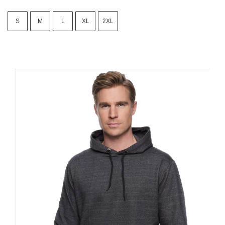
S
M
L
XL
2XL