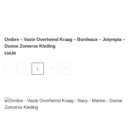
Ombre – Vaste Overhemd Kraag – Bordeaux – Jolympia –
Dunne Zomerse Kleding
€
34,95
S
M
L
XL
2XL