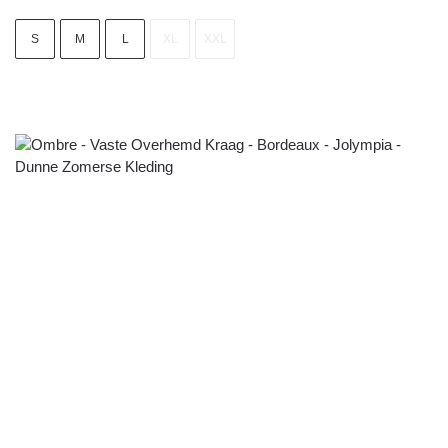
S
M
L
XL
XXL