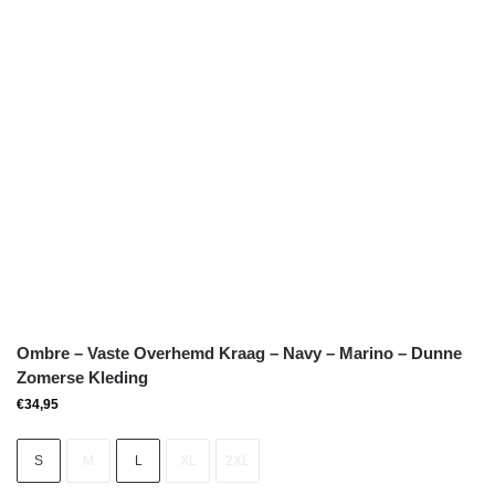
Ombre – Vaste Overhemd Kraag – Navy – Marino – Dunne
Zomerse Kleding
€
34,95
S
M
L
XL
2XL