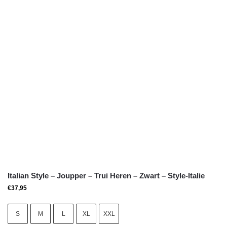
Italian Style – Joupper – Trui Heren – Zwart – Style-Italie
€
37,95
S
M
L
XL
XXL