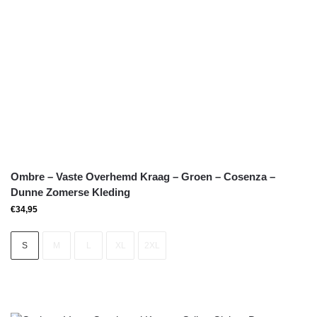
Ombre – Vaste Overhemd Kraag – Groen – Cosenza –
Dunne Zomerse Kleding
€
34,95
S
M
L
XL
2XL