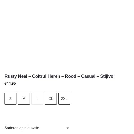
Rusty Neal – Coltrui Heren – Rood – Casual – Stijlvol
€
44,95
S
M
L
XL
2XL