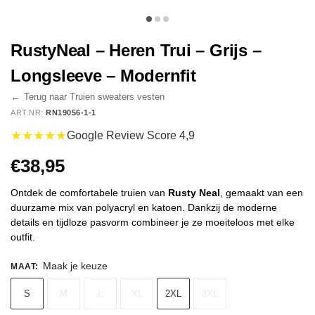
RustyNeal – Heren Trui – Grijs –
Longsleeve – Modernfit
←
Terug naar Truien sweaters vesten
ART.NR:
RN19056-1-1
★★★★★
Google Review Score 4,9
€
38,95
Ontdek de comfortabele truien van
Rusty Neal
, gemaakt van een
duurzame mix van polyacryl en katoen. Dankzij de moderne
details en tijdloze pasvorm combineer je ze moeiteloos met elke
outfit.
Maak je keuze
MAAT
:
S
M
L
XL
2XL
3XL