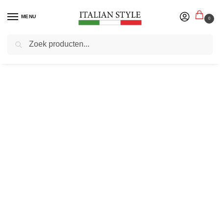
MENU
0
Zoeken
Home
Herenmode
Truien sweaters vesten
Heren truien
RustyNeal – Heren Trui – Grijs – Longsleeve – Modernfit
/
/
/
/