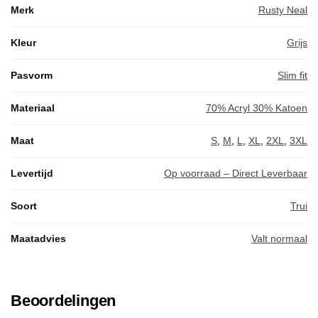
Merk
Rusty Neal
Kleur
Grijs
Pasvorm
Slim fit
Materiaal
70% Acryl 30% Katoen
Maat
S
,
M
,
L
,
XL
,
2XL
,
3XL
Levertijd
Op voorraad – Direct Leverbaar
Soort
Trui
Maatadvies
Valt normaal
Beoordelingen