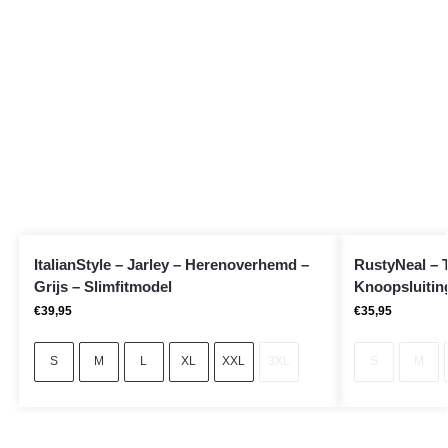
ItalianStyle – Jarley – Herenoverhemd –
RustyNeal – T
Grijs – Slimfitmodel
Knoopsluitin
€
39,95
€
35,95
S
M
L
XL
XXL
3XL
S
M