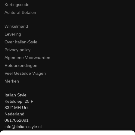
Kortingscode
Achteraf Betalen
Winkelmand
Levering
Over Italian-Style
Privacy policy
Algemene Voorwaarden
Retourzendingen
Veel Gestelde Vragen
Merken
Italian Style
Keteldiep 25 F
8321MH Urk
Nederland
0617052091
info@italian-style.nl
KvK: 94547521