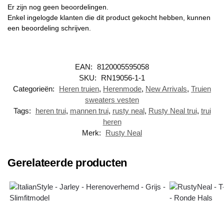
Er zijn nog geen beoordelingen.
Enkel ingelogde klanten die dit product gekocht hebben, kunnen
een beoordeling schrijven.
EAN:
8120005595058
SKU:
RN19056-1-1
Categorieën:
Heren truien
,
Herenmode
,
New Arrivals
,
Truien
sweaters vesten
Tags:
heren trui
,
mannen trui
,
rusty neal
,
Rusty Neal trui
,
trui
heren
Merk:
Rusty Neal
Gerelateerde producten