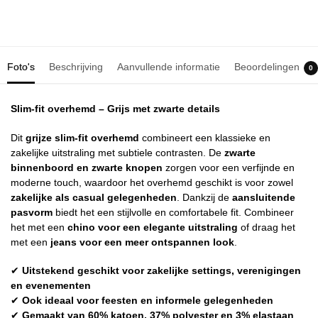
Foto's
Beschrijving
Aanvullende informatie
Beoordelingen
0
Slim-fit overhemd – Grijs met zwarte details
Dit
grijze slim-fit overhemd
combineert een klassieke en
zakelijke uitstraling met subtiele contrasten. De
zwarte
binnenboord en zwarte knopen
zorgen voor een verfijnde en
moderne touch, waardoor het overhemd geschikt is voor zowel
zakelijke als casual gelegenheden
. Dankzij de
aansluitende
pasvorm
biedt het een stijlvolle en comfortabele fit. Combineer
het met een
chino voor een elegante uitstraling
of draag het
met een
jeans voor een meer ontspannen look
.
✔
Uitstekend geschikt voor zakelijke settings, verenigingen
en evenementen
✔
Ook ideaal voor feesten en informele gelegenheden
✔
Gemaakt van 60% katoen, 37% polyester en 3% elastaan