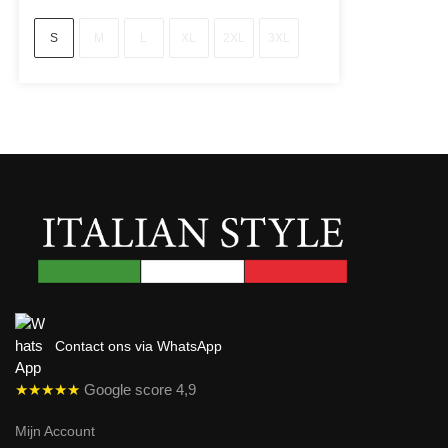
S
M
L
XL
2XL
3XL
Contact ons via WhatsApp
★★★★★
Google score 4,9
Mijn Account