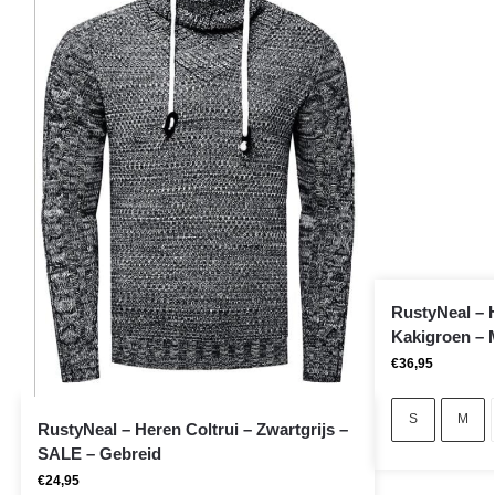
RustyNeal – 
Kakigroen – 
€
36,95
S
M
RustyNeal – Heren Coltrui – Zwartgrijs –
SALE – Gebreid
€
24,95