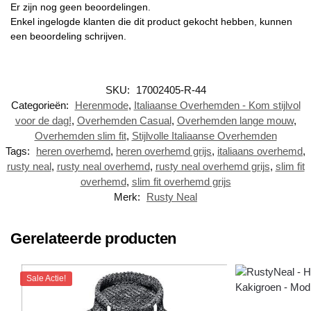
Er zijn nog geen beoordelingen.
Enkel ingelogde klanten die dit product gekocht hebben, kunnen
een beoordeling schrijven.
SKU:
17002405-R-44
Categorieën:
Herenmode
,
Italiaanse Overhemden - Kom stijlvol
voor de dag!
,
Overhemden Casual
,
Overhemden lange mouw
,
Overhemden slim fit
,
Stijlvolle Italiaanse Overhemden
Tags:
heren overhemd
,
heren overhemd grijs
,
italiaans overhemd
,
rusty neal
,
rusty neal overhemd
,
rusty neal overhemd grijs
,
slim fit
overhemd
,
slim fit overhemd grijs
Merk:
Rusty Neal
Gerelateerde producten
Sale Actie!