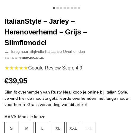
ItalianStyle – Jarley –
Herenoverhemd – Grijs –
Slimfitmodel
←
Terug naar Stijlvolle Italiaanse Overhemden
ART.NR:
17002405-R-44
★★★★★
Google Review Score 4,9
€
39,95
Slim fit overhemden van Rusty Neal koop je online bij Italian Style.
Je vind hier de mooiste getailleerde overhemden met lange mouw
voor heren. Gratis verzending van dit artikel
Maak je keuze
MAAT
:
S
M
L
XL
XXL
3XL