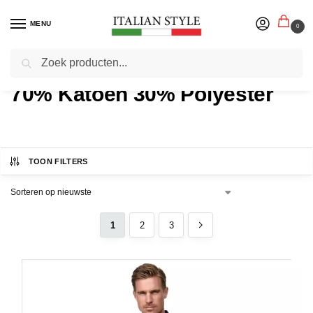
MENU
0
Zoeken
Home
Product Materiaal
/
70% Katoen 30% Polyester
TOON FILTERS
1
2
3