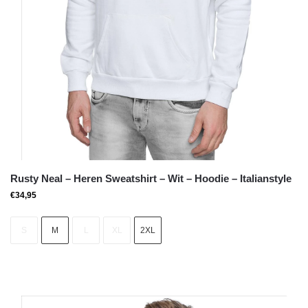
Rusty Neal – Heren Sweatshirt – Wit – Hoodie – Italianstyle
€
34,95
S
M
L
XL
2XL