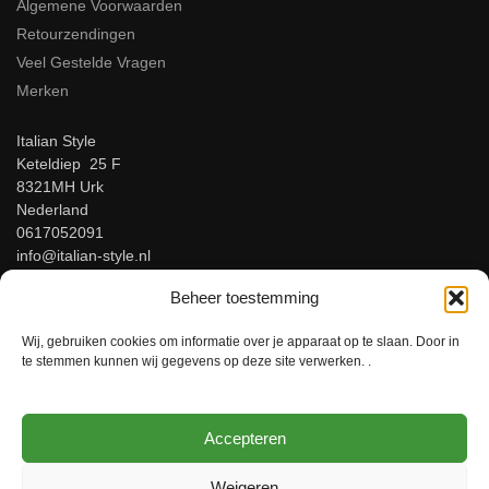
Algemene Voorwaarden
Retourzendingen
Veel Gestelde Vragen
Merken
Italian Style
Keteldiep 25 F
8321MH Urk
Nederland
0617052091
info@italian-style.nl
KvK: 94547521
Beheer toestemming
BTW: NL866816483B01
Wij, gebruiken cookies om informatie over je apparaat op te slaan. Door in
Beoordeel ons op Google!
te stemmen kunnen wij gegevens op deze site verwerken. .
Accepteren
© Italian-Style – Italiaanse herenmode voor mannen met stijl!
Weigeren