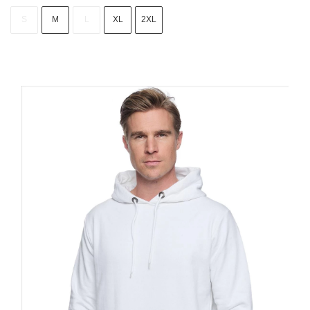
S
M
L
XL
2XL