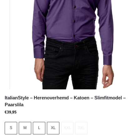
ItalianStyle – Herenoverhemd – Katoen – Slimfitmodel –
Paarslila
€
39,95
S
M
L
XL
XXL
3XL