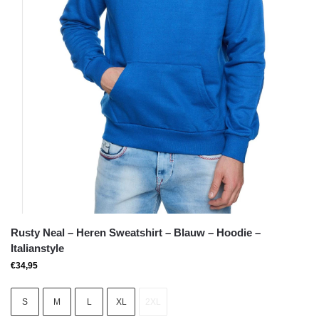
Rusty Neal – Heren Sweatshirt – Blauw – Hoodie –
Italianstyle
€
34,95
S
M
L
XL
2XL