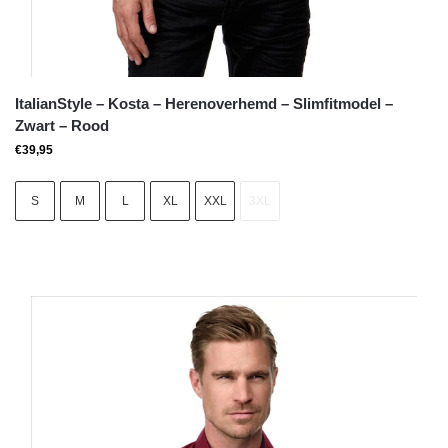
ItalianStyle – Kosta – Herenoverhemd – Slimfitmodel –
Zwart – Rood
€
39,95
S
M
L
XL
XXL
3XL