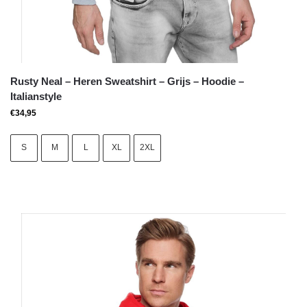
Rusty Neal – Heren Sweatshirt – Grijs – Hoodie –
Italianstyle
€
34,95
S
M
L
XL
2XL