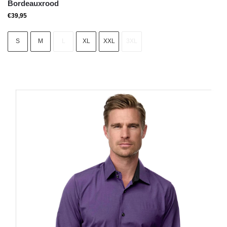
Bordeauxrood
€
39,95
S
M
L
XL
XXL
3XL