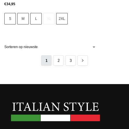
€
34,95
S
M
L
XL
2XL
1
2
3