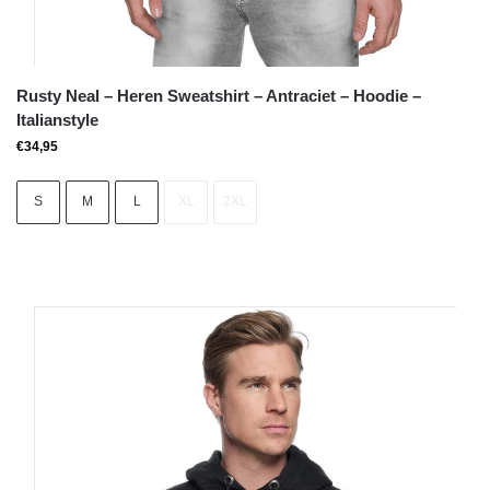
Rusty Neal – Heren Sweatshirt – Antraciet – Hoodie –
Italianstyle
€
34,95
S
M
L
XL
2XL