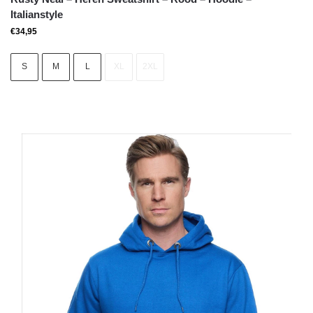
Italianstyle
€
34,95
S
M
L
XL
2XL