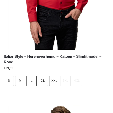
ItalianStyle – Herenoverhemd – Katoen – Slimfitmodel –
Rood
€
39,95
S
M
L
XL
XXL
3XL
4XL