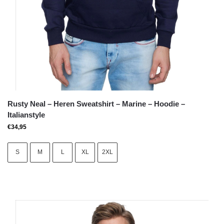
Rusty Neal – Heren Sweatshirt – Marine – Hoodie –
Italianstyle
€
34,95
S
M
L
XL
2XL