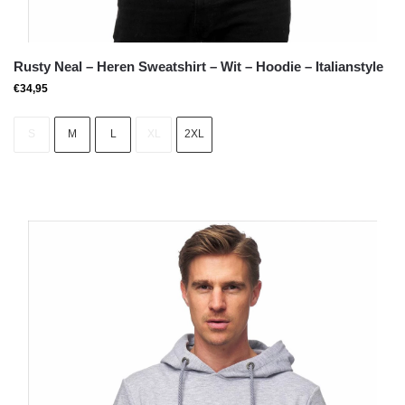
Rusty Neal – Heren Sweatshirt – Wit – Hoodie – Italianstyle
€
34,95
S
M
L
XL
2XL