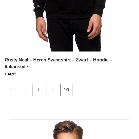
Rusty Neal – Heren Sweatshirt – Zwart – Hoodie –
Italianstyle
€
34,95
S
M
L
XL
2XL