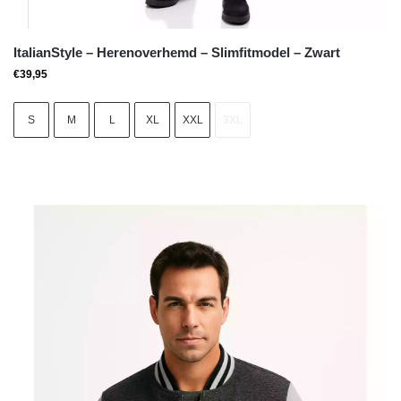
ItalianStyle – Herenoverhemd – Slimfitmodel – Zwart
€
39,95
S
M
L
XL
XXL
3XL