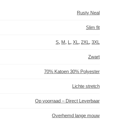
Rusty Neal
Slim fit
S
,
M
,
L
,
XL
,
2XL
,
3XL
Zwart
70% Katoen 30% Polyester
Lichte stretch
Op voorraad – Direct Leverbaar
Overhemd lange mouw