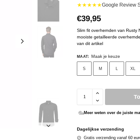
★★★★★
Google Review S
€
39,95
Slim fit overhemden van Rusty Nea
mooiste getailleerde overhemd
van dit artikel
Maak je keuze
MAAT
:
S
M
L
XL
T
Meer weten over de juiste ma
Dagelijkse verzending
Gratis verzending vanaf 60 eur