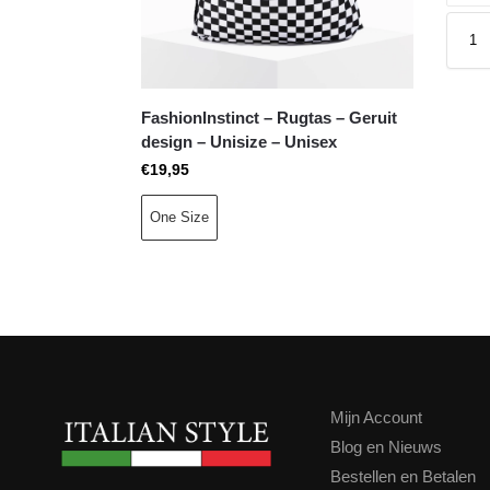
FashionInstinct – Rugtas – Geruit
design – Unisize – Unisex
€
19,95
One Size
Mijn Account
Blog en Nieuws
Bestellen en Betalen