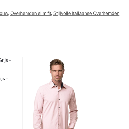
mouw
,
Overhemden slim fit
,
Stijlvolle Italiaanse Overhemden
ijs –