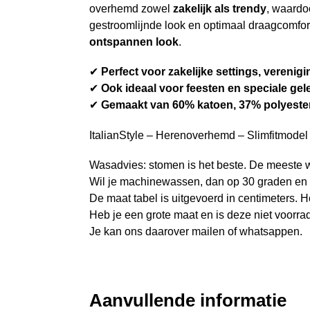
overhemd zowel
zakelijk als trendy
, waardo
gestroomlijnde look en optimaal draagcomfo
ontspannen look
.
✔
Perfect voor zakelijke settings, veren
✔
Ook ideaal voor feesten en speciale g
✔
Gemaakt van 60% katoen, 37% polyester
ItalianStyle – Herenoverhemd – Slimfitmodel 
Wasadvies: stomen is het beste. De meeste w
Wil je machinewassen, dan op 30 graden en 
De maat tabel is uitgevoerd in centimeters. H
Heb je een grote maat en is deze niet voorra
Je kan ons daarover mailen of whatsappen.
Aanvullende informatie