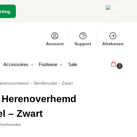
rting
.
Account
Support
Afrekenen
Accessoires
Footwear
Sale
€
0,00
0
 Herenoverhemd – Slimfitmodel – Zwart
 – Herenoverhemd
l – Zwart
e Overhemden