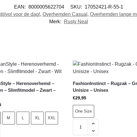
EAN:
8000005622704
SKU:
17052421-R-55-1
ijlvol voor de dag!
,
Overhemden Casual
,
Overhemden lange 
Merk:
Rusty Neal
anStyle – Herenoverhemd –
FashionInstinct – Rugzak – Gr
n – Slimfitmodel – Zwart –
Unisize – Unisex
€
29,95
5
One Size
M
L
XL
XXL