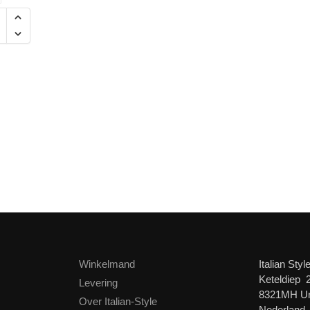
Winkelmand
Italian Styl
Keteldiep 
Levering
8321MH U
Over Italian-Style
Nederland