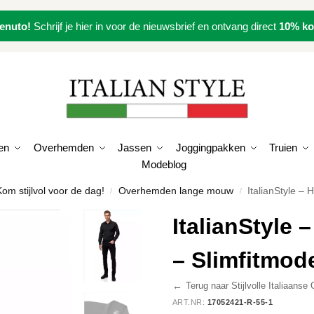
enuto!
Schrijf je hier in voor de nieuwsbrief en ontvang direct
10% ko
en
Overhemden
Jassen
Joggingpakken
Truien
Modeblog
om stijlvol voor de dag!
Overhemden lange mouw
ItalianStyle –
/
/
ItalianStyle
– Slimfitmode
←
Terug naar Stijlvolle Italiaans
ART.NR:
17052421-R-55-1