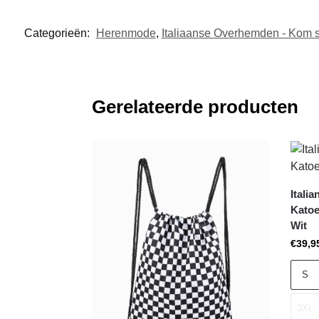
Categorieën:
Herenmode
,
Italiaanse Overhemden - Kom st
Gerelateerde producten
Itali
Katoe
Wit
€
39,9
S
3XL