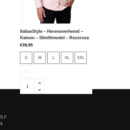
ItalianStyle – Herenoverhemd –
Katoen – Slimfitmodel – Rozerosa
€
39,95
S
M
L
XL
XXL
3XL
e
25 F
rk