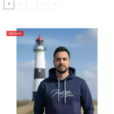
S
M
L
XL
XXL
Sale Actie!