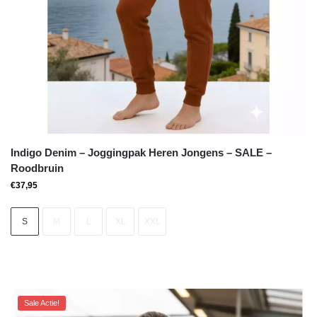
Indigo Denim – Joggingpak Heren Jongens – SALE –
Roodbruin
€
37,95
S
M
L
XL
XXL
Sale Actie!