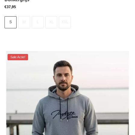
€
37,95
S
M
L
XL
XXL
Sale Actie!