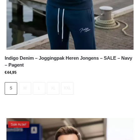
Indigo Denim – Joggingpak Heren Jongens – SALE – Navy
– Pagent
€
44,95
S
M
L
XL
XXL
Sale Actie!