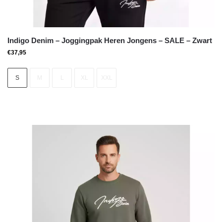
Indigo Denim – Joggingpak Heren Jongens – SALE – Zwart
€
37,95
S
M
L
XL
XXL