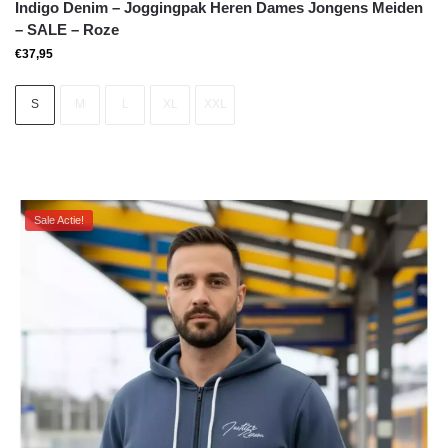
Indigo Denim – Joggingpak Heren Dames Jongens Meiden
– SALE – Roze
€
37,95
S
M
L
XL
XXL
Sale Actie!