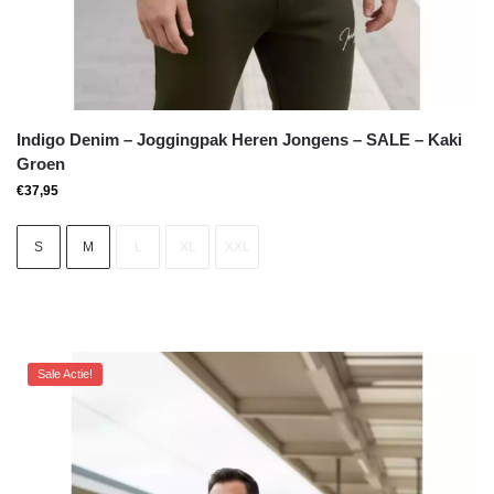
Indigo Denim – Joggingpak Heren Jongens – SALE – Kaki
Groen
€
37,95
S
M
L
XL
XXL
Sale Actie!