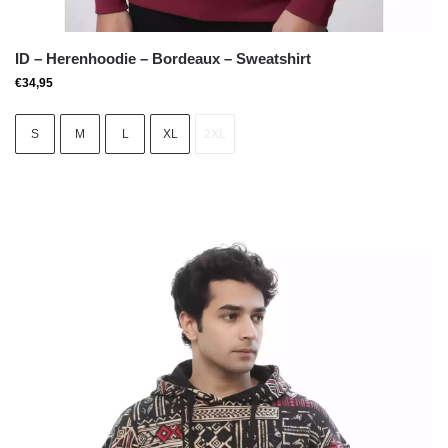
ID – Herenhoodie – Bordeaux – Sweatshirt
€
34,95
S
M
L
XL
2XL