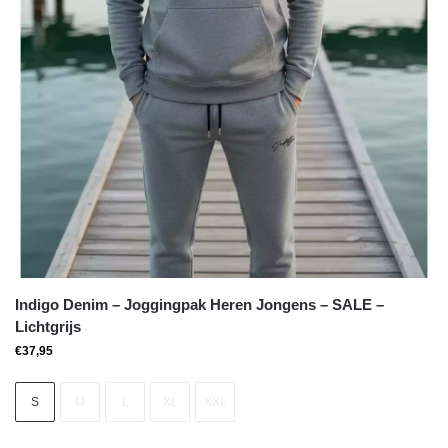
Indigo Denim – Joggingpak Heren Jongens – SALE –
Lichtgrijs
€
37,95
S
M
L
XL
XXL