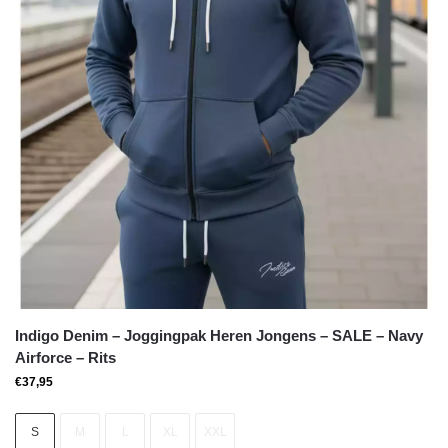
Indigo Denim – Joggingpak Heren Jongens – SALE – Navy
Airforce – Rits
€
37,95
S
M
L
XL
XXL