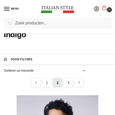
MENU
0
Zoeken
Home
Product Merk
Pagina 2
/
/
Indigo
TOON FILTERS
1
2
3