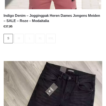
Indigo Denim – Joggingpak Heren Dames Jongens Meiden
– SALE – Roze – Modaitalia
€
37,95
S
M
L
XL
XXL