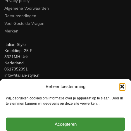
Privacy policy
Algemene Voorwaarden
Retourzendingen
Veel Gestelde Vragen
Merken
Italian Style
Keteldiep 25 F
8321MH Urk
Nederland
0617052091
info@italian-style.nl
KvK: 94547521
Beheer toestemming
BTW: NL866816483B01
Wij, gebruiken cookies om informatie over je apparaat op te slaan. Door in
Beoordeel ons op Google!
te stemmen kunnen wij gegevens op deze site verwerken. .
Accepteren