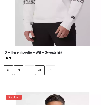
ID – Herenhoodie – Wit – Sweatshirt
€
34,95
S
M
L
XL
2XL
Sale Actie!