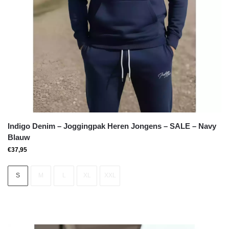
Indigo Denim – Joggingpak Heren Jongens – SALE – Navy
Blauw
€
37,95
S
M
L
XL
XXL