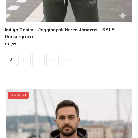
Indigo Denim – Joggingpak Heren Jongens – SALE –
Donkergroen
€
37,95
S
M
L
XL
XXL
Sale Actie!