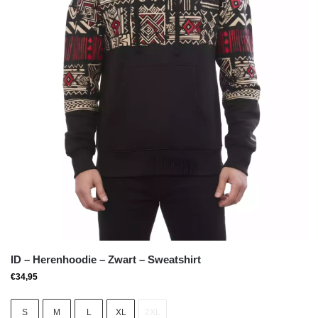
ID – Herenhoodie – Zwart – Sweatshirt
€
34,95
S
M
L
XL
2XL