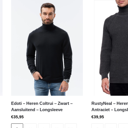
Edoti – Heren Coltrui – Zwart –
RustyNeal – Heren
Aansluitend – Longsleeve
Antraciet – Longsl
€
35,95
€
39,95