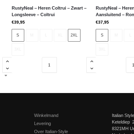
RustyNeal – Heren Coltrui – Zwart –
RustyNeal – Heren 
Longsleeve – Coltrui
Aansluitend – Ro
€
39,95
€
37,95
S
M
L
XL
2XL
S
M
L
3XL
3XL
Winkelmand
Italian Styl
Keteldiep 
Levering
8321MH U
Over Italian-Style