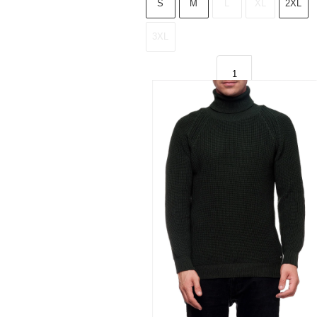
S
M
L
XL
2XL
3XL