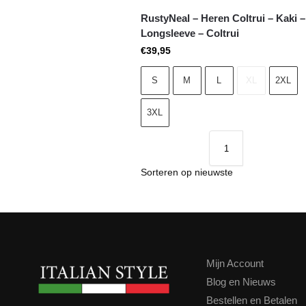
RustyNeal – Heren Coltrui – Kaki –
Longsleeve – Coltrui
€
39,95
S
M
L
XL
2XL
3XL
Mijn Account
Blog en Nieuws
Bestellen en Betalen