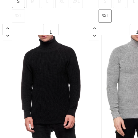
S
M
L
XL
2XL
S
M
L
3XL
3XL