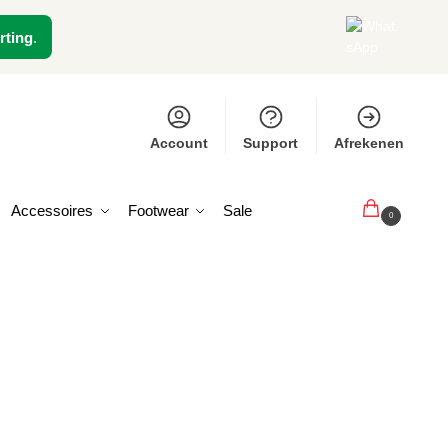
rting
.
Account
Support
Afrekenen
Accessoires
Footwear
Sale
€
0,00
0