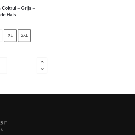
Coltrui – Grijs –
nde Hals
XL
2XL
e
25 F
rk