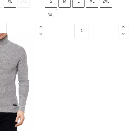
XL
2XL
S
M
L
XL
2XL
3XL