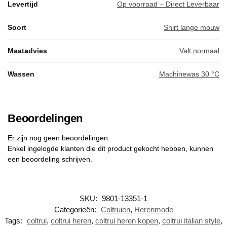
Levertijd
Op voorraad – Direct Leverbaar
Soort
Shirt lange mouw
Maatadvies
Valt normaal
Wassen
Machinewas 30 °C
Beoordelingen
Er zijn nog geen beoordelingen.
Enkel ingelogde klanten die dit product gekocht hebben, kunnen
een beoordeling schrijven.
SKU:
9801-13351-1
Categorieën:
Coltruien
,
Herenmode
Tags:
coltrui
,
coltrui heren
,
coltrui heren kopen
,
coltrui italian style
,