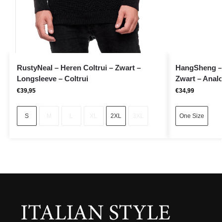
RustyNeal – Heren Coltrui – Zwart –
HangSheng – 
Longsleeve – Coltrui
Zwart – Anal
€
39,95
€
34,99
S
M
L
XL
2XL
3XL
One Size