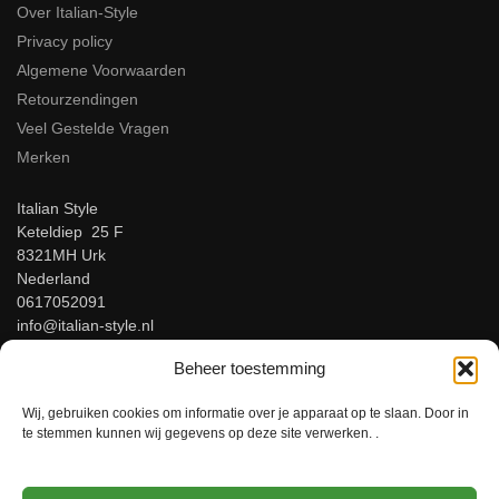
Over Italian-Style
Privacy policy
Algemene Voorwaarden
Retourzendingen
Veel Gestelde Vragen
Merken
Italian Style
Keteldiep 25 F
8321MH Urk
Nederland
0617052091
info@italian-style.nl
KvK: 94547521
Beheer toestemming
BTW: NL866816483B01
Wij, gebruiken cookies om informatie over je apparaat op te slaan. Door in
Beoordeel ons op Google!
te stemmen kunnen wij gegevens op deze site verwerken. .