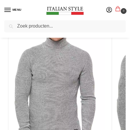
MENU
0
Zoeken
Home
Herenmode
Coltruien
RustyNeal – Heren Coltrui – Grijs – Aansluitend – Ronde Hals
/
/
/