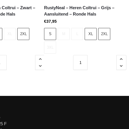
 Coltrui – Zwart –
RustyNeal – Heren Coltrui – Grijs –
nde Hals
Aansluitend – Ronde Hals
€
37,95
XL
2XL
S
M
L
XL
2XL
3XL
e
25 F