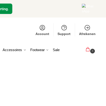
rting
.
Account
Support
Afrekenen
Accessoires
Footwear
Sale
€
0,00
0