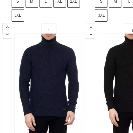
S
M
L
XL
2XL
S
M
L
3XL
3XL