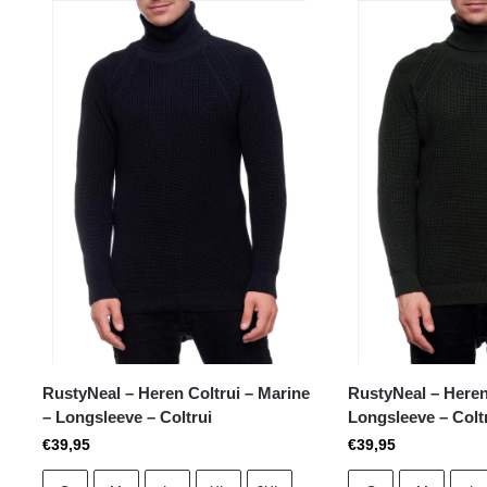
RustyNeal – Heren Coltrui – Marine
RustyNeal – Heren 
– Longsleeve – Coltrui
Longsleeve – Colt
€
39,95
€
39,95