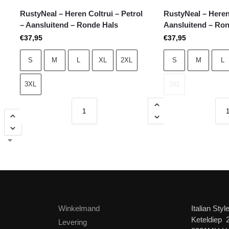
RustyNeal – Heren Coltrui – Petrol
RustyNeal – Heren
– Aansluitend – Ronde Hals
Aansluitend – Ro
€
37,95
€
37,95
S
M
L
XL
2XL
S
M
L
3XL
3XL
Winkelmand
Italian Styl
Keteldiep 
Levering