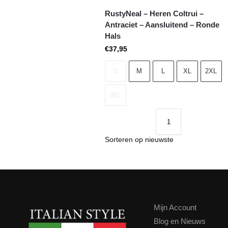
RustyNeal – Heren Coltrui –
Antraciet – Aansluitend – Ronde
Hals
€
37,95
S
M
L
XL
2XL
3XL
Mijn Account
Blog en Nieuws