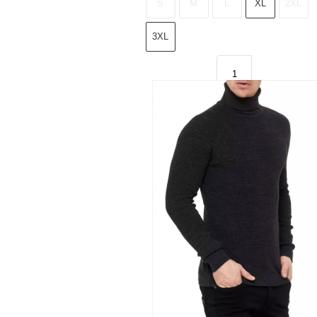
S
M
L
XL
2XL
3XL