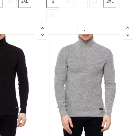
XL
2XL
S
M
L
XL
2XL
3XL