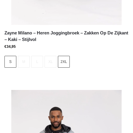
Zayne Milano – Heren Joggingbroek – Zakken Op De Zijkant
– Kaki – Stijlvol
€
34,95
S
M
L
XL
2XL