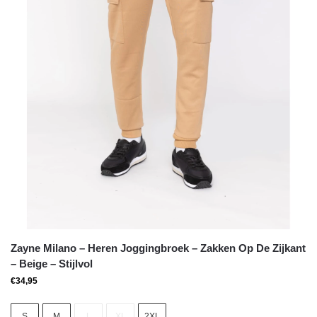
Zayne Milano – Heren Joggingbroek – Zakken Op De Zijkant
– Beige – Stijlvol
€
34,95
S
M
L
XL
2XL