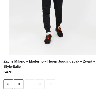
Zayne Milano – Maderno – Heren Joggingspak – Zwart –
Style-Italie
€
44,95
S
M
L
XL
2XL