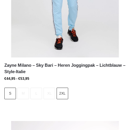
Zayne Milano – Sky Bari – Heren Joggingpak – Lichtblauw –
Style-Italie
€
44,95
-
€
53,95
S
M
L
XL
2XL