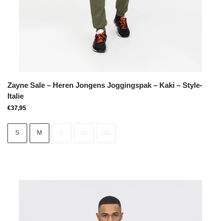
Zayne Sale – Heren Jongens Joggingspak – Kaki – Style-
Italie
€
37,95
S
M
L
XL
2XL