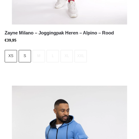
Zayne Milano – Joggingpak Heren – Alpino – Rood
€
39,95
XS
S
M
L
XL
XXL