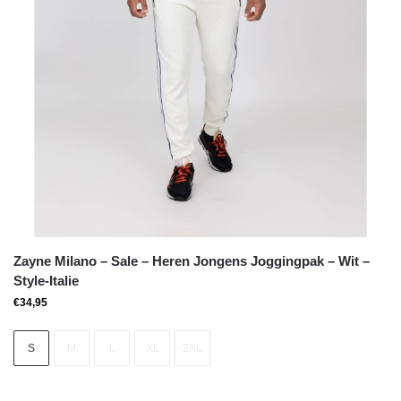
Zayne Milano – Sale – Heren Jongens Joggingpak – Wit –
Style-Italie
€
34,95
S
M
L
XL
2XL