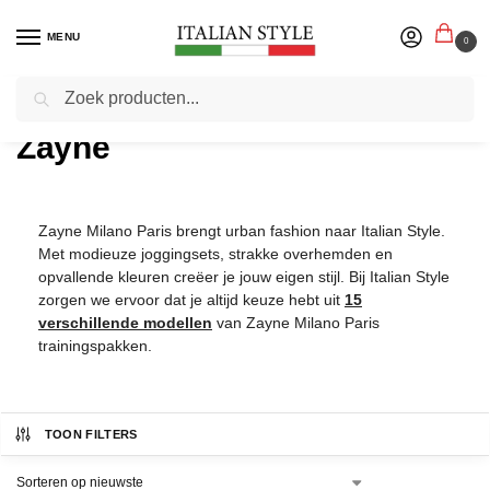
MENU
0
Zoeken
Home
Productmerken
Zayne
/
/
Zayne
Zayne Milano Paris brengt urban fashion naar Italian Style.
Met modieuze joggingsets, strakke overhemden en
opvallende kleuren creëer je jouw eigen stijl. Bij Italian Style
zorgen we ervoor dat je altijd keuze hebt uit
15
verschillende modellen
van Zayne Milano Paris
trainingspakken.
TOON FILTERS