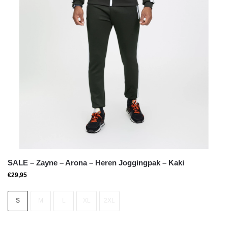
SALE – Zayne – Arona – Heren Joggingpak – Kaki
€
29,95
S
M
L
XL
2XL