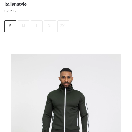
Italianstyle
€
29,95
S
M
L
XL
2XL