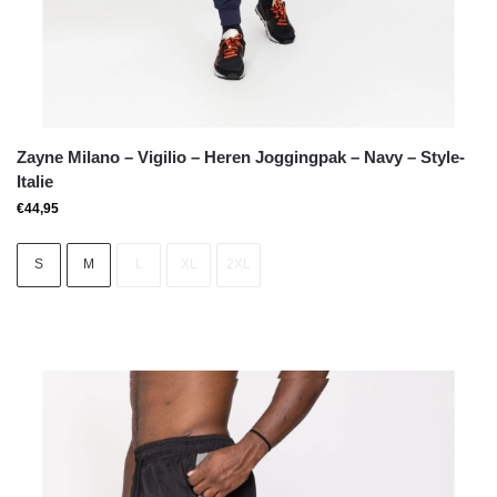
Zayne Milano – Vigilio – Heren Joggingpak – Navy – Style-
Italie
€
44,95
S
M
L
XL
2XL