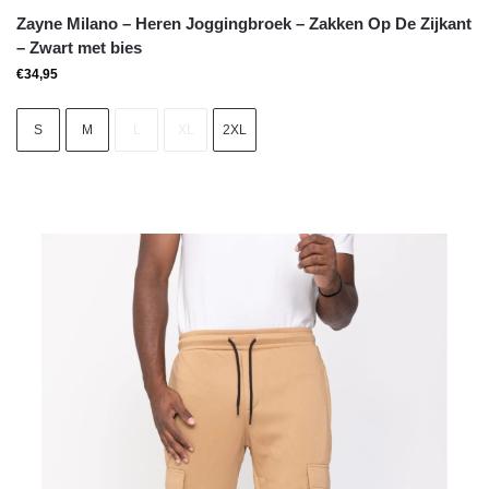
Zayne Milano – Heren Joggingbroek – Zakken Op De Zijkant
– Zwart met bies
€
34,95
S
M
L
XL
2XL