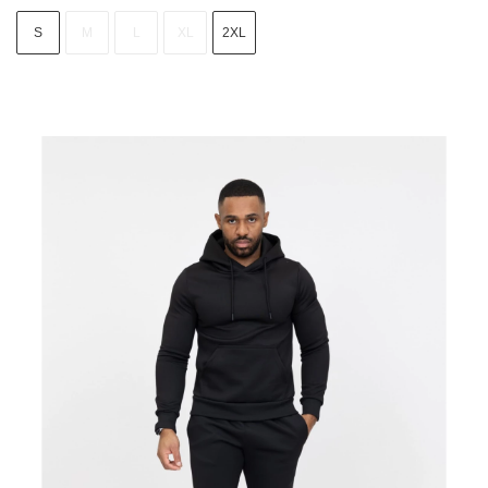
S
M
L
XL
2XL