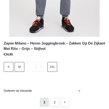
Zayne Milano – Heren Joggingbroek – Zakken Op De Zijkant
Met Rits – Grijs – Stijlvol
€
34,95
S
M
L
XL
2XL
1
2