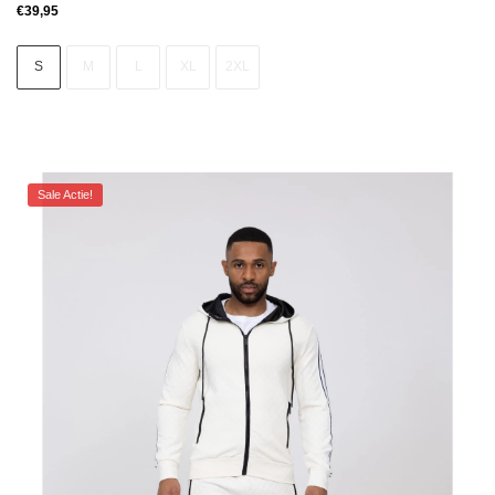
€
39,95
S
M
L
XL
2XL
Sale Actie!