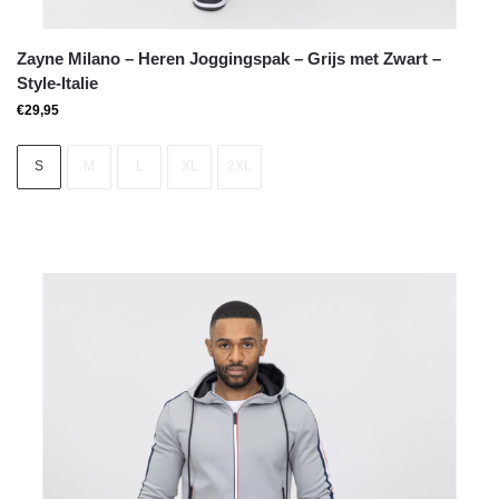
Zayne Milano – Heren Joggingspak – Grijs met Zwart –
Style-Italie
€
29,95
S
M
L
XL
2XL