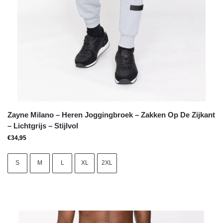
Zayne Milano – Heren Joggingbroek – Zakken Op De Zijkant
– Lichtgrijs – Stijlvol
€
34,95
S
M
L
XL
2XL