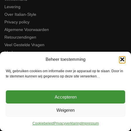
Levering
Over Italian-Style
Privacy policy
Algemene Voorwaarden
Retourzendingen
Veel Gestelde Vragen
Merken
Beheer toestemming
Italian Style
Wij, gebruiken cookies om informatie over je apparaat op te slaan. Door in
Keteldiep 25 F
te stemmen kunnen wij gegevens op deze site verwerken. .
8321MH Urk
Nederland
0617052091
info@italian-style.nl
Accepteren
KvK: 94547521
BTW: NL866816483B01
Weigeren
Beoordeel ons op Google!
Cookiebeleid
Privacyverklaring
Impressum