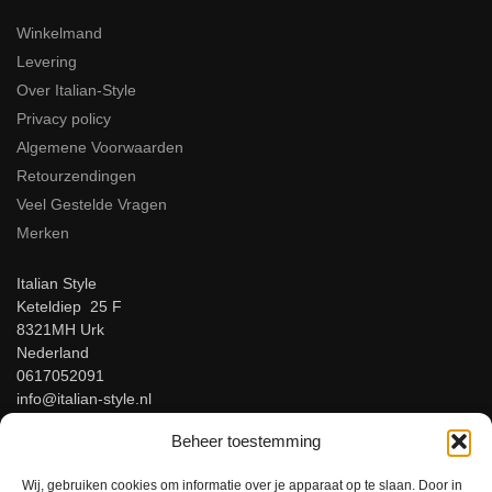
Winkelmand
Levering
Over Italian-Style
Privacy policy
Algemene Voorwaarden
Retourzendingen
Veel Gestelde Vragen
Merken
Italian Style
Keteldiep 25 F
8321MH Urk
Nederland
0617052091
info@italian-style.nl
KvK: 94547521
Beheer toestemming
BTW: NL866816483B01
Wij, gebruiken cookies om informatie over je apparaat op te slaan. Door in
Beoordeel ons op Google!