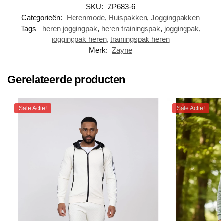
SKU:
ZP683-6
Categorieën:
Herenmode
,
Huispakken
,
Joggingpakken
Tags:
heren joggingpak
,
heren trainingspak
,
joggingpak
,
joggingpak heren
,
trainingspak heren
Merk:
Zayne
Gerelateerde producten
Sale Actie!
Sale Actie!