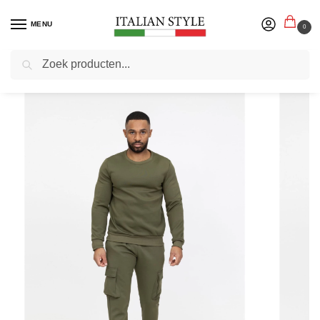
MENU
0
Zoeken
Home
Herenmode
Joggingpakken
Zayne Sale – Heren Jongens Joggingspak – Kaki – Style-Italie
/
/
/