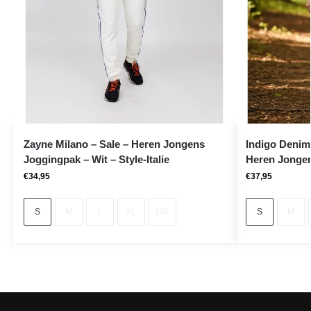
Zayne Milano – Sale – Heren Jongens
Indigo Denim
Joggingpak – Wit – Style-Italie
Heren Jongen
€
34,95
€
37,95
S
M
L
XL
2XL
S
M