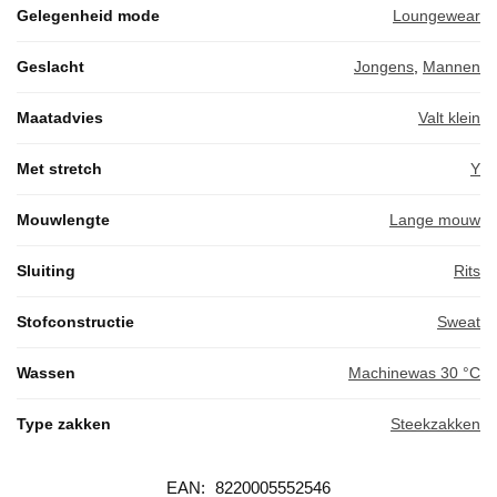
Gelegenheid mode
Loungewear
Geslacht
Jongens
,
Mannen
Maatadvies
Valt klein
Met stretch
Y
Mouwlengte
Lange mouw
Sluiting
Rits
Stofconstructie
Sweat
Wassen
Machinewas 30 °C
Type zakken
Steekzakken
EAN:
8220005552546