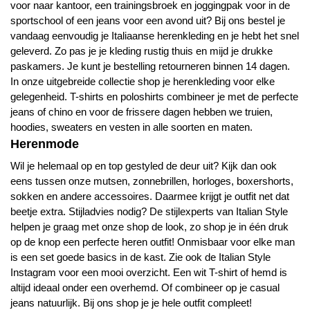
voor naar kantoor, een trainingsbroek en joggingpak voor in de
sportschool of een jeans voor een avond uit? Bij ons bestel je
vandaag eenvoudig je Italiaanse herenkleding en je hebt het snel
geleverd. Zo pas je je kleding rustig thuis en mijd je drukke
paskamers. Je kunt je bestelling retourneren binnen 14 dagen.
In onze uitgebreide collectie shop je herenkleding voor elke
gelegenheid. T-shirts en poloshirts combineer je met de perfecte
jeans of chino en voor de frissere dagen hebben we truien,
hoodies, sweaters en vesten in alle soorten en maten.
Herenmode
Wil je helemaal op en top gestyled de deur uit? Kijk dan ook
eens tussen onze mutsen, zonnebrillen, horloges, boxershorts,
sokken en andere accessoires. Daarmee krijgt je outfit net dat
beetje extra. Stijladvies nodig? De stijlexperts van Italian Style
helpen je graag met onze
shop de look
, zo shop je in één druk
op de knop een perfecte heren outfit! Onmisbaar voor elke man
is een set goede basics in de kast. Zie ook de
Italian Style
Instagram voor een mooi overzicht. Een wit T-shirt of hemd is
altijd ideaal onder een overhemd. Of combineer op je casual
jeans natuurlijk. Bij ons shop je je hele outfit compleet!