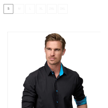
S
M
L
XL
2XL
3XL