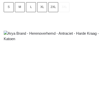
S
M
L
XL
2XL
3XL