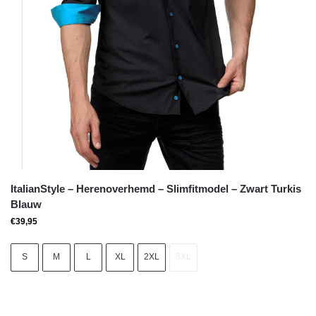
ItalianStyle – Herenoverhemd – Slimfitmodel – Zwart Turkis
Blauw
€
39,95
S
M
L
XL
2XL
3XL