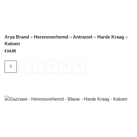
Arya Brand – Herenoverhemd – Antraciet – Harde Kraag –
Katoen
€
34,95
S
M
L
XL
2XL
4XL