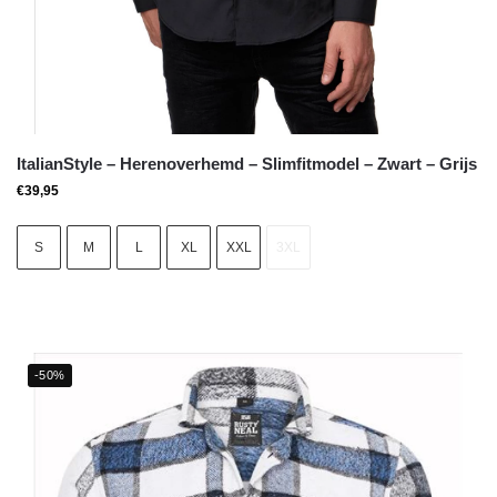
ItalianStyle – Herenoverhemd – Slimfitmodel – Zwart – Grijs
€
39,95
S
M
L
XL
XXL
3XL
-50%