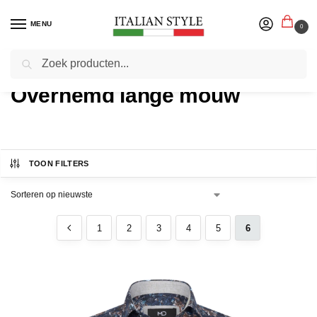
MENU
0
Zoeken
Home
Product Soort
Pagina 6
/
/
Overhemd lange mouw
TOON FILTERS
1
2
3
4
5
6