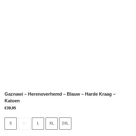
Gaznawi – Herenoverhemd – Blauw – Harde Kraag –
Katoen
€
39,95
S
M
L
XL
2XL