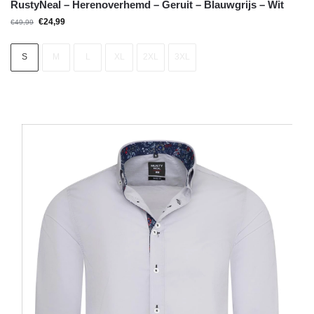
RustyNeal – Herenoverhemd – Geruit – Blauwgrijs – Wit
€
24,99
€
49,99
S
M
L
XL
2XL
3XL