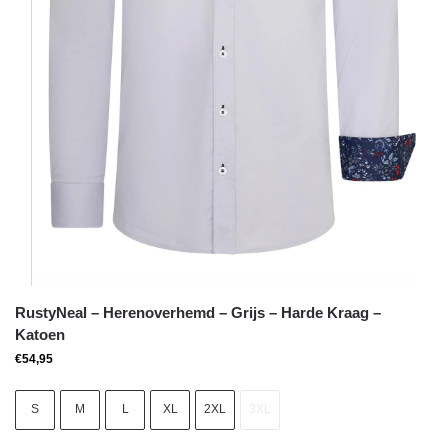
RustyNeal – Herenoverhemd – Grijs – Harde Kraag –
Katoen
€
54,95
S
M
L
XL
2XL
3XL