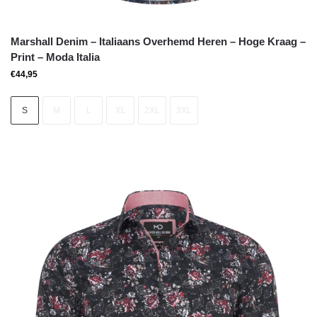
Marshall Denim – Italiaans Overhemd Heren – Hoge Kraag –
Print – Moda Italia
€
44,95
S
M
L
XL
2XL
3XL