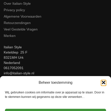
Over Italian-Style
Privacy policy
Algemene Voorwaarden
Retourzendingen
Veel Gestelde Vragen
Merken
Italian Style
Keteldiep 25 F
8321MH Urk
Nederland
0617052091
info@italian-style.nl
KvK: 94547521
Beheer toestemming
BTW: NL866816483B01
Wij, gebruiken cookies om informatie over je apparaat op te slaan. Door in
Beoordeel ons op Google!
te stemmen kunnen wij gegevens op deze site verwerken. .