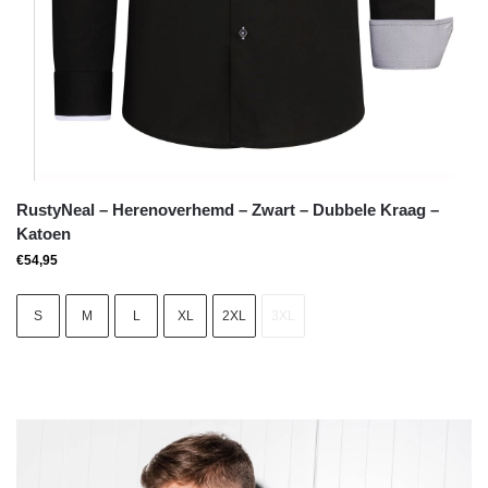
RustyNeal – Herenoverhemd – Zwart – Dubbele Kraag –
Katoen
€
54,95
S
M
L
XL
2XL
3XL