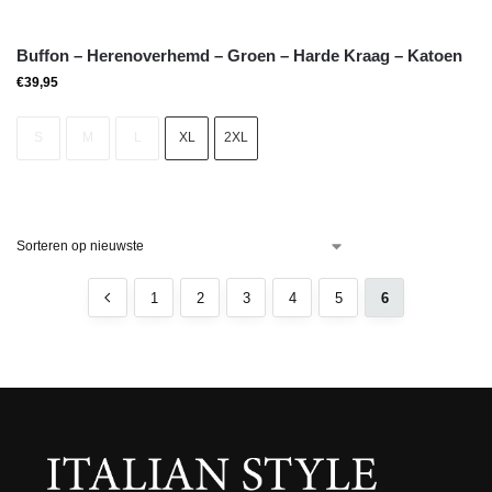
Buffon – Herenoverhemd – Groen – Harde Kraag – Katoen
€
39,95
S
M
L
XL
2XL
1
2
3
4
5
6