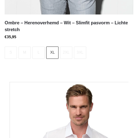
Ombre – Herenoverhemd – Wit – Slimfit pasvorm – Lichte
stretch
€
35,95
S
M
L
XL
2XL
3XL