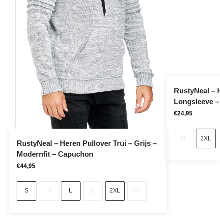
RustyNeal – H
Longsleeve 
€
24,95
XL
2XL
RustyNeal – Heren Pullover Trui – Grijs –
Modernfit – Capuchon
€
44,95
S
M
L
XL
2XL
3XL