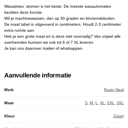
Wasadvies: stomen is het beste. De meeste wasautomaten
bezitten deze functie.
Wil je machinewassen, dan op 30 graden en binnenstebuiten.
De maat tabel is uitgevoerd in centimeters. Houdt 2-3 centimeter
extra ruimte aan.
Heb je een grote maat en is deze niet voorradig? Van vrijwel alle
overhemden kunnen we ook tot 6 of 7 XL leveren.
Je kan ons daarover mailen of whatsappen.
Aanvullende informatie
Merk
Rusty Neal
Maat
S
,
M
,
L
,
XL
,
2XL
,
3XL
Kleur
Zwart