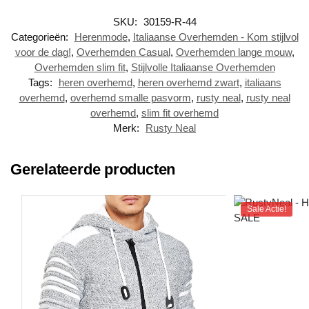
SKU:
30159-R-44
Categorieën:
Herenmode
,
Italiaanse Overhemden - Kom stijlvol
voor de dag!
,
Overhemden Casual
,
Overhemden lange mouw
,
Overhemden slim fit
,
Stijlvolle Italiaanse Overhemden
Tags:
heren overhemd
,
heren overhemd zwart
,
italiaans
overhemd
,
overhemd smalle pasvorm
,
rusty neal
,
rusty neal
overhemd
,
slim fit overhemd
Merk:
Rusty Neal
Gerelateerde producten
Sale Actie!