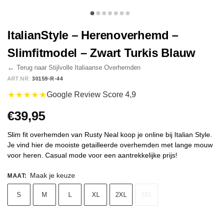
ItalianStyle – Herenoverhemd –
Slimfitmodel – Zwart Turkis Blauw
←
Terug naar Stijlvolle Italiaanse Overhemden
ART.NR:
30159-R-44
★★★★★
Google Review Score 4,9
€
39,95
Slim fit overhemden van Rusty Neal koop je online bij Italian Style.
Je vind hier de mooiste getailleerde overhemden met lange mouw
voor heren. Casual mode voor een aantrekkelijke prijs!
Maak je keuze
MAAT
:
S
M
L
XL
2XL
3XL