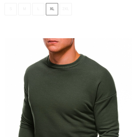
S
M
L
XL
2XL