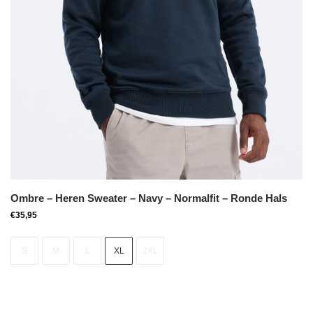
Ombre – Heren Sweater – Navy – Normalfit – Ronde Hals
€
35,95
S
M
L
XL
2XL