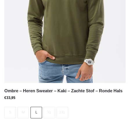
Ombre – Heren Sweater – Kaki – Zachte Stof – Ronde Hals
€
33,95
S
M
L
XL
2XL