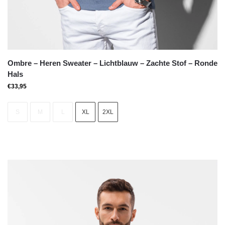
Ombre – Heren Sweater – Lichtblauw – Zachte Stof – Ronde
Hals
€
33,95
S
M
L
XL
2XL