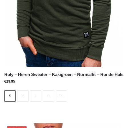
Roly – Heren Sweater – Kakigroen – Normalfit – Ronde Hals
€
29,95
S
M
L
XL
2XL