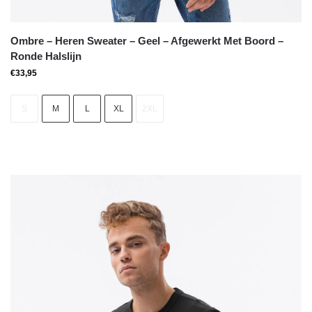
Ombre – Heren Sweater – Geel – Afgewerkt Met Boord –
Ronde Halslijn
€
33,95
S
M
L
XL
2XL