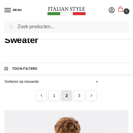
MENU
0
Zoeken
Home
Product Soort
Pagina 2
/
/
Sweater
TOON FILTERS
1
2
3