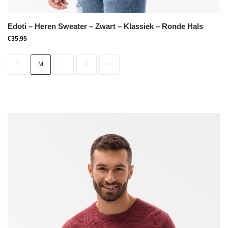
Edoti – Heren Sweater – Zwart – Klassiek – Ronde Hals
€
35,95
S
M
L
XL
2XL