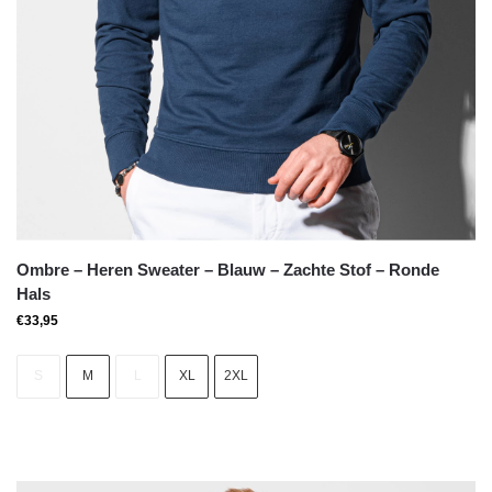
Ombre – Heren Sweater – Blauw – Zachte Stof – Ronde
Hals
€
33,95
S
M
L
XL
2XL