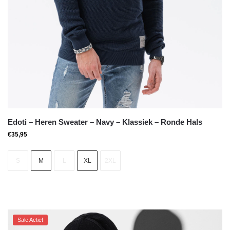
Edoti – Heren Sweater – Navy – Klassiek – Ronde Hals
€
35,95
S
M
L
XL
2XL
Sale Actie!