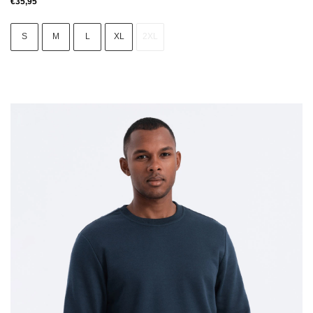
€
35,95
S
M
L
XL
2XL