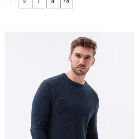
S
M
L
XL
2XL