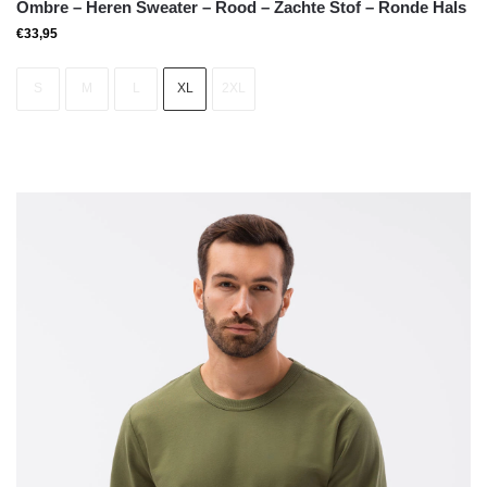
Ombre – Heren Sweater – Rood – Zachte Stof – Ronde Hals
€
33,95
S
M
L
XL
2XL