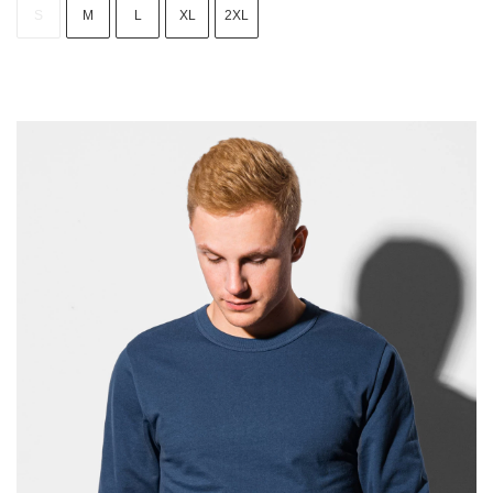
S
M
L
XL
2XL