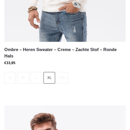
Ombre – Heren Sweater – Creme – Zachte Stof – Ronde
Hals
€
33,95
S
M
L
XL
2XL