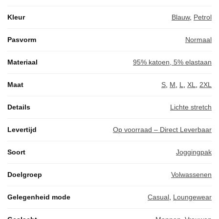
Kleur
Blauw
,
Petrol
Pasvorm
Normaal
Materiaal
95% katoen, 5% elastaan
Maat
S
,
M
,
L
,
XL
,
2XL
Details
Lichte stretch
Levertijd
Op voorraad – Direct Leverbaar
Soort
Joggingpak
Doelgroep
Volwassenen
Gelegenheid mode
Casual
,
Loungewear