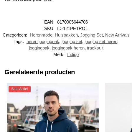
EAN:
8170005644706
SKU:
ID-121PETROL
Categorieën:
Herenmode
,
Huispakken
,
Jogging Set
,
New Arrivals
Tags:
heren joggingpak
,
jogging set
,
jogging set heren
,
joggingpak
,
joggingpak heren
,
tracksuit
Merk:
Indigo
Gerelateerde producten
Sale Actie!