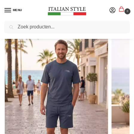
MENU
0
Zoeken
Home
Herenmode
Huispakken
Indigo Denim – Jogging Zomerset Katoen – Petrol Blue
/
/
/