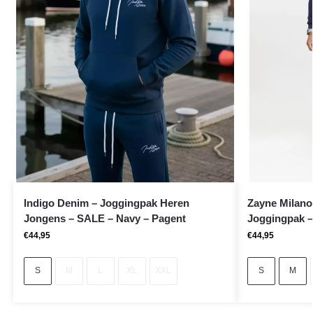
Indigo Denim – Joggingpak Heren
Zayne Milano 
Jongens – SALE – Navy – Pagent
Joggingpak – 
€
44,95
€
44,95
S
M
L
XL
XXL
S
M