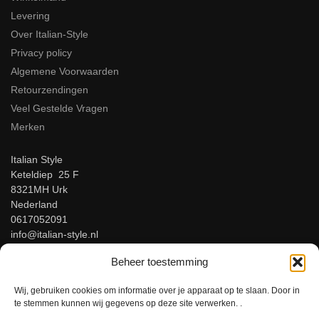
Levering
Over Italian-Style
Privacy policy
Algemene Voorwaarden
Retourzendingen
Veel Gestelde Vragen
Merken
Italian Style
Keteldiep 25 F
8321MH Urk
Nederland
0617052091
info@italian-style.nl
KvK: 94547521
Beheer toestemming
BTW: NL866816483B01
Wij, gebruiken cookies om informatie over je apparaat op te slaan. Door in
Beoordeel ons op Google!
te stemmen kunnen wij gegevens op deze site verwerken. .