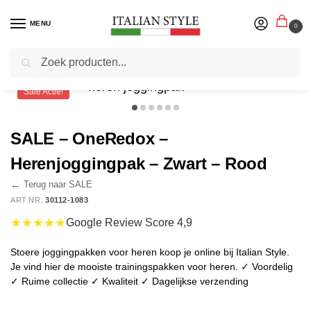
MENU
0
Zoeken
Home
Herenmode
Joggingpakken
SALE – OneRedox – Herenjoggingpak – Zwart – Rood
/
/
/
Sale Actie!
SALE – OneRedox –
Herenjoggingpak – Zwart – Rood
←
Terug naar SALE
ART.NR:
30112-1083
★★★★★
Google Review Score 4,9
Stoere joggingpakken voor heren koop je online bij Italian Style.
Je vind hier de mooiste trainingspakken voor heren. ✓ Voordelig
✓ Ruime collectie ✓ Kwaliteit ✓ Dagelijkse verzending