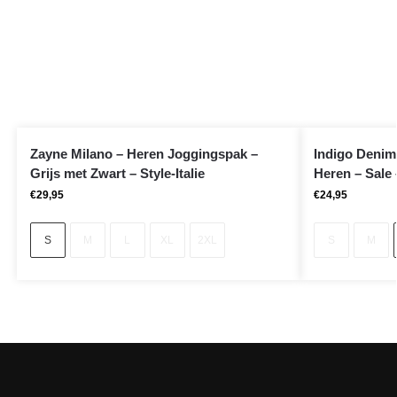
Zayne Milano – Heren Joggingspak –
Indigo Denim 
Grijs met Zwart – Style-Italie
Heren – Sale 
€
29,95
€
24,95
S
M
L
XL
2XL
S
M