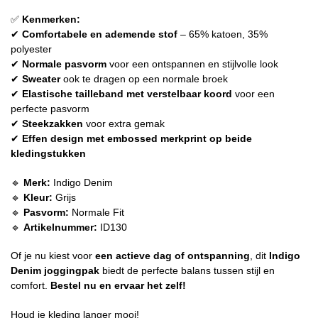
✅
Kenmerken:
✔
Comfortabele en ademende stof
– 65% katoen, 35%
polyester
✔
Normale pasvorm
voor een ontspannen en stijlvolle look
✔
Sweater
ook te dragen op een normale broek
✔
Elastische tailleband met verstelbaar koord
voor een
perfecte pasvorm
✔
Steekzakken
voor extra gemak
✔
Effen design met embossed merkprint op beide
kledingstukken
🔹
Merk:
Indigo Denim
🔹
Kleur:
Grijs
🔹
Pasvorm:
Normale Fit
🔹
Artikelnummer:
ID130
Of je nu kiest voor
een actieve dag of ontspanning
, dit
Indigo
Denim joggingpak
biedt de perfecte balans tussen stijl en
comfort.
Bestel nu en ervaar het zelf!
Houd je kleding langer mooi!