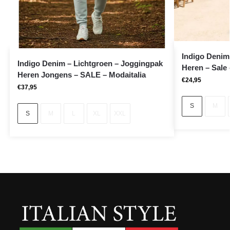
Indigo Denim
Indigo Denim – Lichtgroen – Joggingpak
Heren – Sale 
Heren Jongens – SALE – Modaitalia
€
24,95
€
37,95
S
M
S
M
L
XL
XXL