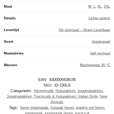
Maat
M
,
L
,
XL
,
2XL
Details
Lichte stretch
Levertijd
Op voorraad – Direct Leverbaar
Soort
Joggingpak
Maatadvies
Valt normaal
Wassen
Machinewas 30 °C
EAN:
8300005638195
SKU:
ID-130LG
Categorieën:
Herenmode
,
Huispakken
,
Joggingpakken
,
Joggingpakken, Tracksuits & Huispakken | Italian Style
,
New
Arrivals
Tags:
heren joggingpak
,
huispak heren
,
jogging set heren
,
joggingpak
,
joggingpak heren
,
tracksuit