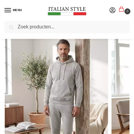
MENU
0
Zoeken
Home
Herenmode
Joggingpakken
Indigo Denim – Joggingpak Heren Katoen – Lichtgrijs – Alaba
/
/
/