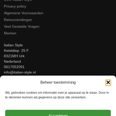
Privacy policy
Algemene Voorwaarden
Retourzendingen
Veel Gestelde Vragen
Merken
Italian Style
Keteldiep 25 F
8321MH Urk
Nederland
0617052091
info@italian-style.nl
KvK: 94547521
Beheer toestemming
BTW: NL866816483B01
Wij, gebruiken cookies om informatie over je apparaat op te slaan. Door in
Beoordeel ons op Google!
te stemmen kunnen wij gegevens op deze site verwerken. .
Accepteren