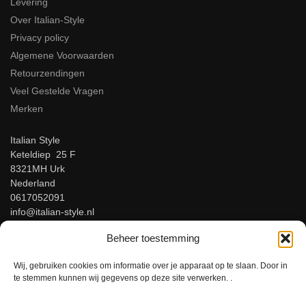
Levering
Over Italian-Style
Privacy policy
Algemene Voorwaarden
Retourzendingen
Veel Gestelde Vragen
Merken
Italian Style
Keteldiep 25 F
8321MH Urk
Nederland
0617052091
info@italian-style.nl
KvK: 94547521
Beheer toestemming
BTW: NL866816483B01
Wij, gebruiken cookies om informatie over je apparaat op te slaan. Door in
Beoordeel ons op Google!
te stemmen kunnen wij gegevens op deze site verwerken. .