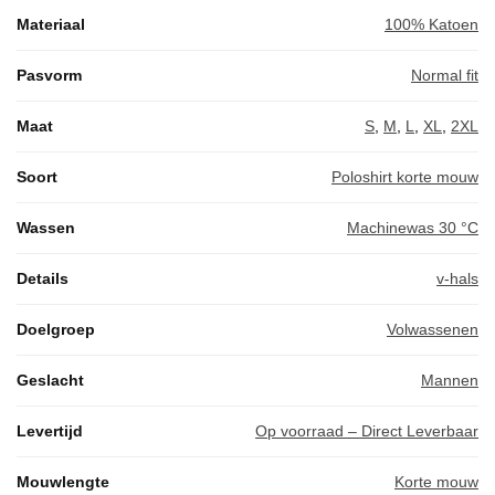
Materiaal
100% Katoen
Pasvorm
Normal fit
Maat
S
,
M
,
L
,
XL
,
2XL
Soort
Poloshirt korte mouw
Wassen
Machinewas 30 °C
Details
v-hals
Doelgroep
Volwassenen
Geslacht
Mannen
Levertijd
Op voorraad – Direct Leverbaar
Mouwlengte
Korte mouw