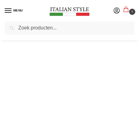
MENU
0
Zoeken
Home
Herenmode
Poloshirts
Poloshirts korte mouw
Italian Style – Poloshirt Heren – Korte Mouw – Blue Melange – Italianstyle
/
/
/
/