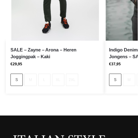
SALE – Zayne – Arona – Heren
Indigo Denim
Joggingpak – Kaki
Jongens – SA
€
29,95
€
37,95
S
M
L
XL
2XL
S
M