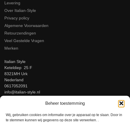
Levering
Over Italian-Style
Privacy policy
Algemene Voorwaarden
Retourzendingen
Veel Gestelde Vragen
Merken
Italian Style
Keteldiep 25 F
8321MH Urk
Nederland
0617052091
info@italian-style.nl
KvK: 94547521
Beheer toestemming
BTW: NL866816483B01
Wij, gebruiken cookies om informatie over je apparaat op te slaan. Door in
Beoordeel ons op Google!
te stemmen kunnen wij gegevens op deze site verwerken. .