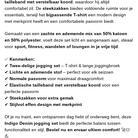
tailleband met verstelbaar koord
, waardoor hij altijd
comfortabel zit. De
steekzakken
bieden voldoende ruimte voor je
essentials, terwijl het
bijpassende T-shirt
een modern design
met merkprint heeft en een comfortabele pasvorm biedt.
Gemaakt van een
zachte en ademende mix van 50% katoen
en 50% polyester
, voelt deze set licht en aangenaam aan, ideaal
voor
sport, fitness, wandelen of loungen in je vrije tijd
.
✅
Kenmerken:
✔
Twee-delige jogging set
– T-shirt & lange joggingbroek
✔
Lichte en ademende stof
– perfect voor elk seizoen
✔
Normale pasvorm
voor maximaal draagcomfort
✔
Elastische tailleband met verstelbaar koord
voor een
perfecte pasvorm
✔
Steekzakken voor extra gemak
✔
Stijlvol effen design met merkprint
Of je nu traint, een ontspannen dag hebt of onderweg bent, deze
Indigo Denim jogging set
biedt de perfecte balans tussen
functionaliteit en stijl.
Bestel nu en ervaar ultiem comfort!
🚀👕
💪