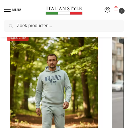
MENU
0
Zoeken
Home
Herenmode
Joggingpakken
Indigo Denim – Lichtgroen – Joggingpak Heren Jongens – SALE – Modaitalia
/
/
/
Sale Actie!