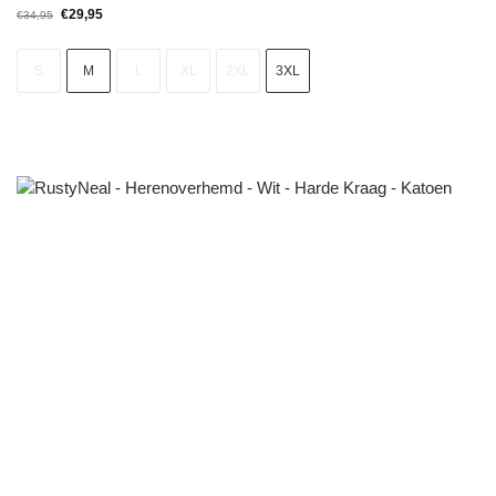
€
29,95
€
34,95
S
M
L
XL
2XL
3XL