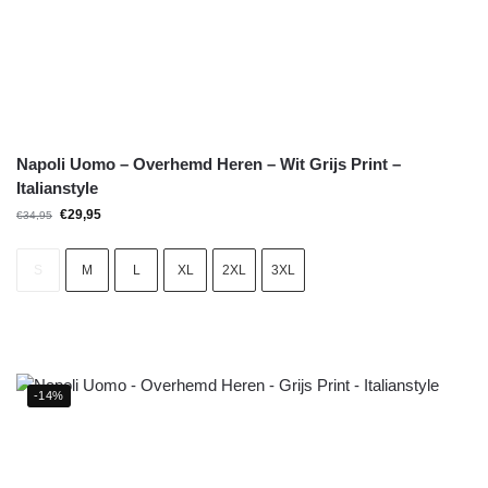
Napoli Uomo – Overhemd Heren – Wit Grijs Print –
Italianstyle
€
29,95
€
34,95
S
M
L
XL
2XL
3XL
-14%