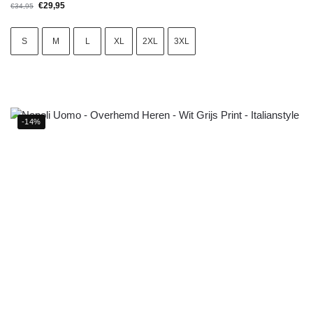
€
29,95
€
34,95
S
M
L
XL
2XL
3XL
-14%