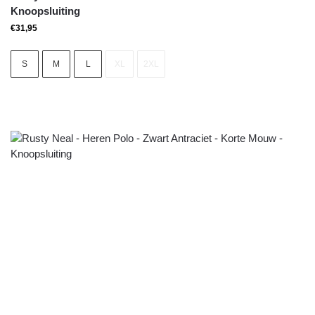
Knoopsluiting
€
31,95
S
M
L
XL
2XL