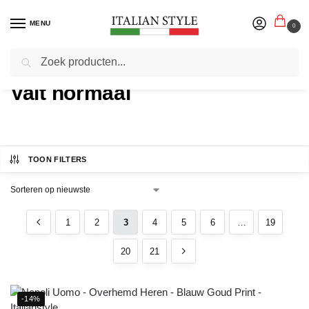
MENU
0
Zoeken
Home
Product Maatadvies
Pagina 3
/
/
Valt normaal
TOON FILTERS
1
2
3
4
5
6
…
19
20
21
-14%