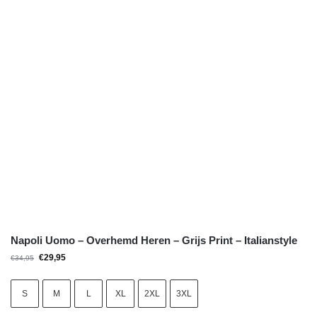
Napoli Uomo – Overhemd Heren – Grijs Print – Italianstyle
€
29,95
€
34,95
S
M
L
XL
2XL
3XL