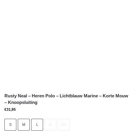
Rusty Neal – Heren Polo – Lichtblauw Marine – Korte Mouw
– Knoopsluiting
€
31,95
S
M
L
XL
2XL