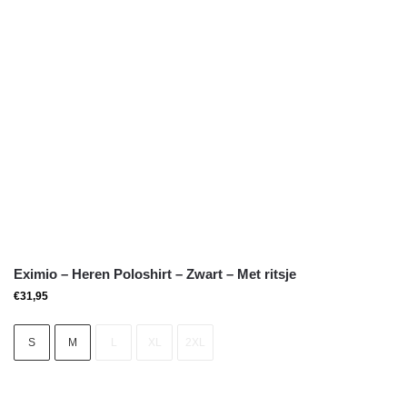
Eximio – Heren Poloshirt – Zwart – Met ritsje
€
31,95
S
M
L
XL
2XL