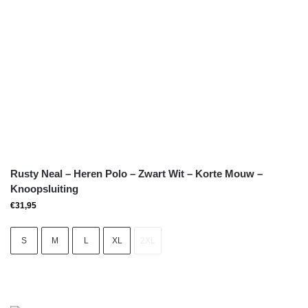
Rusty Neal – Heren Polo – Zwart Wit – Korte Mouw –
Knoopsluiting
€
31,95
S
M
L
XL
2XL