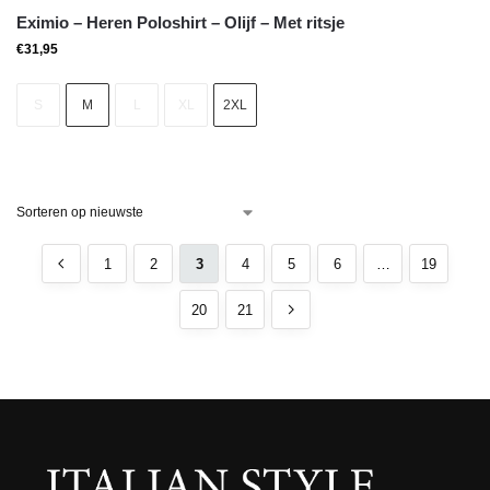
Eximio – Heren Poloshirt – Olijf – Met ritsje
€
31,95
S
M
L
XL
2XL
1
2
3
4
5
6
…
19
20
21