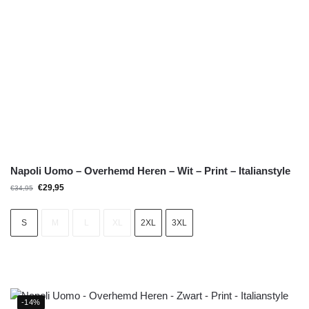
Napoli Uomo – Overhemd Heren – Wit – Print – Italianstyle
€
29,95
€
34,95
S
M
L
XL
2XL
3XL
-14%