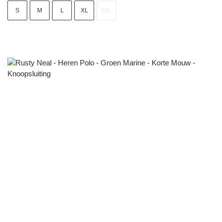
S
M
L
XL
2XL