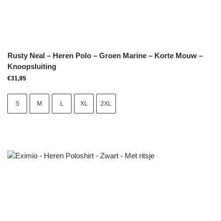
Rusty Neal – Heren Polo – Groen Marine – Korte Mouw –
Knoopsluiting
€
31,95
S
M
L
XL
2XL