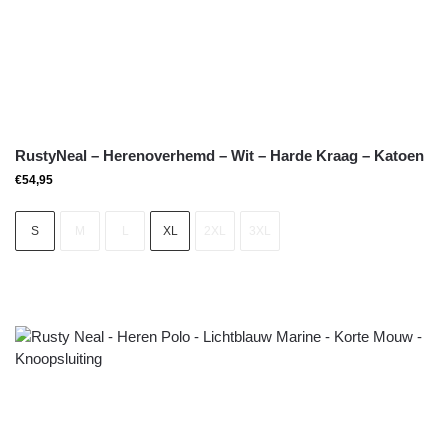
RustyNeal – Herenoverhemd – Wit – Harde Kraag – Katoen
€
54,95
S
M
L
XL
2XL
3XL