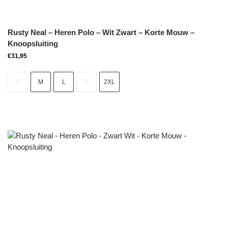
Rusty Neal – Heren Polo – Wit Zwart – Korte Mouw –
Knoopsluiting
€
31,95
S
M
L
XL
2XL