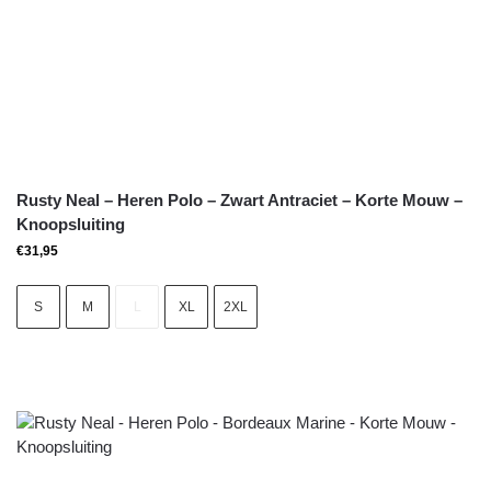
Rusty Neal – Heren Polo – Zwart Antraciet – Korte Mouw –
Knoopsluiting
€
31,95
S
M
L
XL
2XL