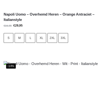
Napoli Uomo – Overhemd Heren – Orange Antraciet –
Italianstyle
€
29,95
€
34,95
S
M
L
XL
2XL
3XL
-14%