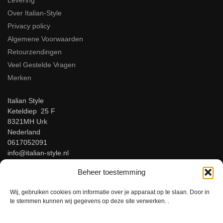
Levering
Over Italian-Style
Privacy policy
Algemene Voorwaarden
Retourzendingen
Veel Gestelde Vragen
Merken
Italian Style
Keteldiep 25 F
8321MH Urk
Nederland
0617052091
info@italian-style.nl
KvK: 94547521
Beheer toestemming
BTW: NL866816483B01
Wij, gebruiken cookies om informatie over je apparaat op te slaan. Door in
Beoordeel ons op Google!
te stemmen kunnen wij gegevens op deze site verwerken. .