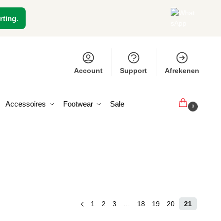
rting
.
Account
Support
Afrekenen
Accessoires
Footwear
Sale
€
0,00
0
1
2
3
…
18
19
20
21