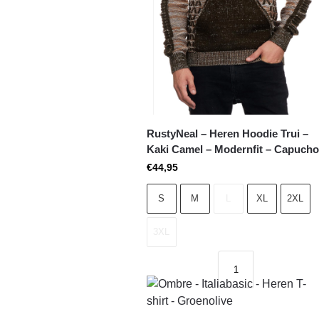
RustyNeal – Heren Hoodie Trui –
Kaki Camel – Modernfit – Capuch
€
44,95
S
M
L
XL
2XL
3XL