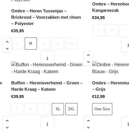
Ombre – Herenhoo
Kangaroezak
Ombre – Heren Tussenjas –
Brickrood – Voorzakken met ritsen
€
34,95
– Polyester
S
M
L
€
35,95
S
M
L
XL
2XL
w
Buffon – Herenoverhemd – Groen –
Ombre – Herenmut
Harde Kraag – Katoen
– Grijs
€
39,95
€
12,99
S
M
L
XL
2XL
One Size