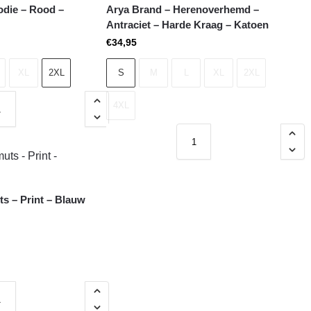
die – Rood –
Arya Brand – Herenoverhemd –
Antraciet – Harde Kraag – Katoen
€
34,95
XL
2XL
S
M
L
XL
2XL
4XL
s – Print – Blauw