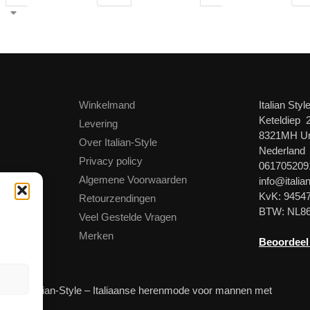
Winkelmand
Italian Styl
Keteldiep 
Levering
8321MH U
Over Italian-Style
Nederland
Privacy policy
061705209
Algemene Voorwaarden
info@italian
KvK: 9454
Retourzendingen
BTW: NL8
Veel Gestelde Vragen
Merken
Beoordeel
© Italian-Style – Italiaanse herenmode voor mannen met
stijl!