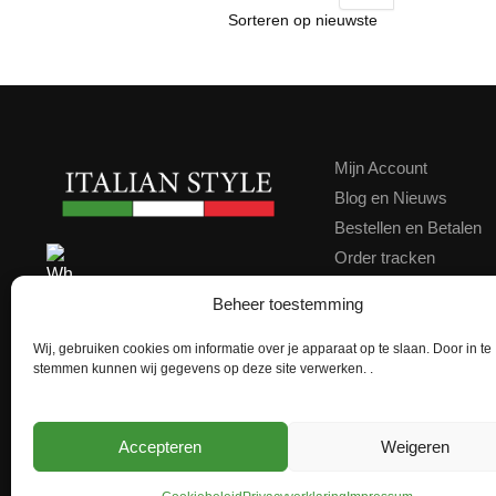
Mijn Account
Blog en Nieuws
Bestellen en Betalen
Order tracken
Contact
Contact ons via WhatsApp
Beheer toestemming
Klachten
Kortingscode
Wij, gebruiken cookies om informatie over je apparaat op te slaan. Door in te
★★★★★
Google score 4,9
stemmen kunnen wij gegevens op deze site verwerken. .
Achteraf Betalen
Accepteren
Weigeren