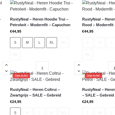
–
RustyNeal – Heren Hoodie Trui –
RustyNeal – Heren
Petrolwit – Modernfit – Capuchon
Rood – Modernfit
€
44,95
€
44,95
S
M
L
XL
2XL
S
M
L
3XL
3XL
Sale Actie!
Sale Actie!
RustyNeal – Heren Coltrui –
RustyNeal – Heren 
Zwartgrijs – SALE – Gebreid
– SALE – Gebreid
€
24,95
€
24,95
S
M
L
XL
2XL
S
M
L