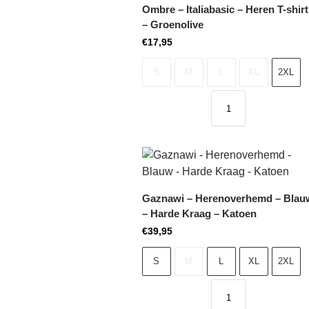
Ombre – Italiabasic – Heren T-shirt
– Groenolive
€
17,95
S
M
L
XL
2XL
Gaznawi – Herenoverhemd – Blau
– Harde Kraag – Katoen
€
39,95
S
M
L
XL
2XL