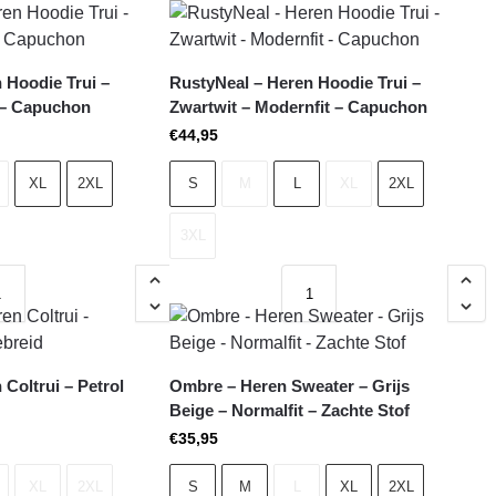
 Hoodie Trui –
RustyNeal – Heren Hoodie Trui –
 – Capuchon
Zwartwit – Modernfit – Capuchon
€
44,95
XL
2XL
S
M
L
XL
2XL
3XL
Coltrui – Petrol
Ombre – Heren Sweater – Grijs
Beige – Normalfit – Zachte Stof
€
35,95
XL
2XL
S
M
L
XL
2XL