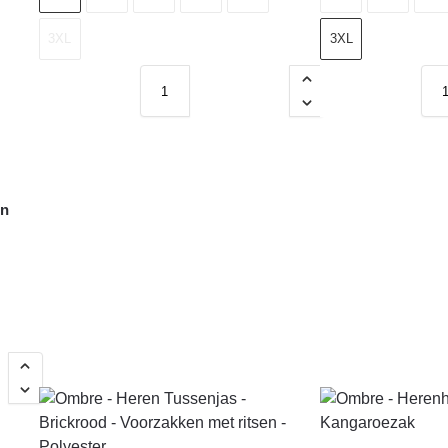
3XL
3XL
on