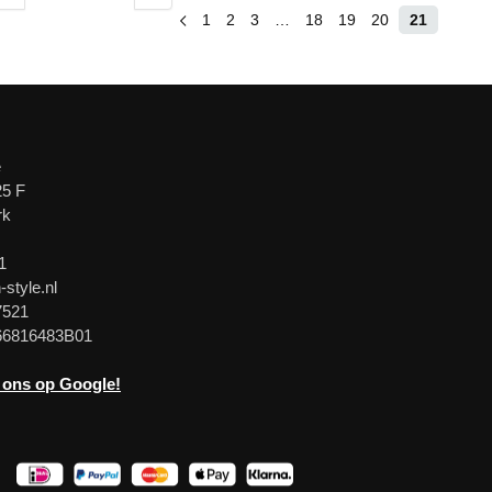
1
2
3
…
18
19
20
21
e
25 F
rk
1
-style.nl
7521
66816483B01
 ons op Google!