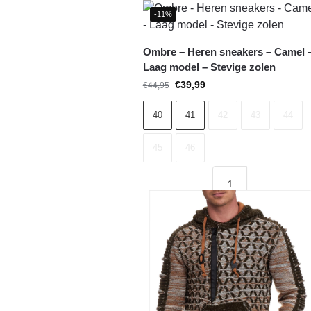
-11%
Ombre – Heren sneakers – Camel 
Laag model – Stevige zolen
€
39,99
€
44,95
40
41
42
43
44
45
46