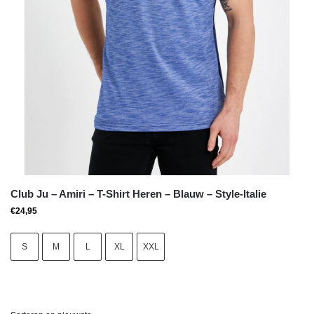
Club Ju – Amiri – T-Shirt Heren – Blauw – Style-Italie
€
24,95
S
M
L
XL
XXL