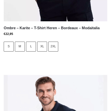
Ombre – Karite – T-Shirt Heren – Bordeaux – Modaitalia
€
22,95
S
M
L
XL
2XL