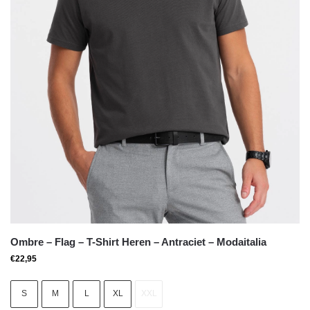
Ombre – Flag – T-Shirt Heren – Antraciet – Modaitalia
€
22,95
S
M
L
XL
XXL