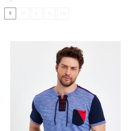
S
M
L
XL
2XL