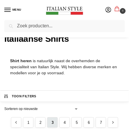
MENU
0
Zoeken
Home
Herenmode
Italiaanse Shirts
/
/
Italiaanse Shirts
Shirt heren
is natuurlijk naast de overhemden de
specialiteit van Italian Style. Wij hebben diverse merken en
modellen voor je op voorraad.
TOON FILTERS
1
2
3
4
5
6
7