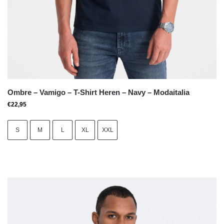
Ombre – Vamigo – T-Shirt Heren – Navy – Modaitalia
€
22,95
S
M
L
XL
XXL