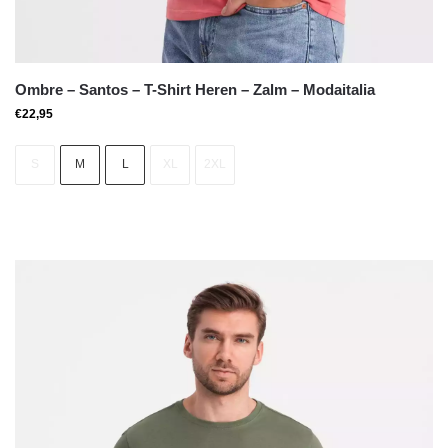
Ombre – Santos – T-Shirt Heren – Zalm – Modaitalia
€
22,95
S
M
L
XL
2XL