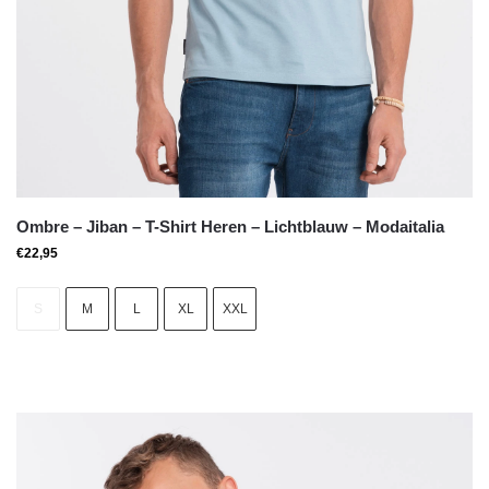
Ombre – Jiban – T-Shirt Heren – Lichtblauw – Modaitalia
€
22,95
S
M
L
XL
XXL