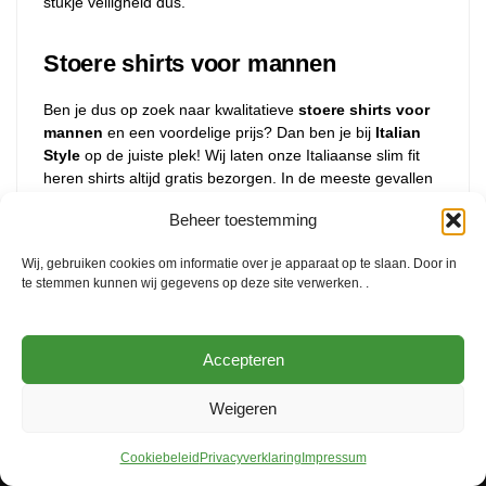
stukje veiligheid dus.
Stoere shirts voor mannen
Ben je dus op zoek naar kwalitatieve
stoere shirts voor
mannen
en een voordelige prijs? Dan ben je bij
Italian
Style
op de juiste plek! Wij laten onze Italiaanse slim fit
heren shirts altijd gratis bezorgen. In de meeste gevallen
kunnen we ervoor zorgen dat je bestelling de volgende
Beheer toestemming
dag al wordt thuis bezorgd. Wil je de heren shirts liever
passen voordat je het besteld? Dat kan in onze showroom
Wij, gebruiken cookies om informatie over je apparaat op te slaan. Door in
te Urk! Kijk op de contactpagina voor een
te stemmen kunnen wij gegevens op deze site verwerken. .
routebeschrijving naar onze showroom.
Accepteren
Weigeren
Cookiebeleid
Privacyverklaring
Impressum