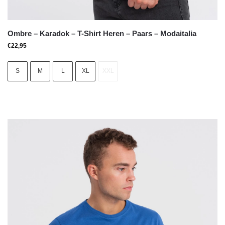
Ombre – Karadok – T-Shirt Heren – Paars – Modaitalia
€
22,95
S
M
L
XL
XXL