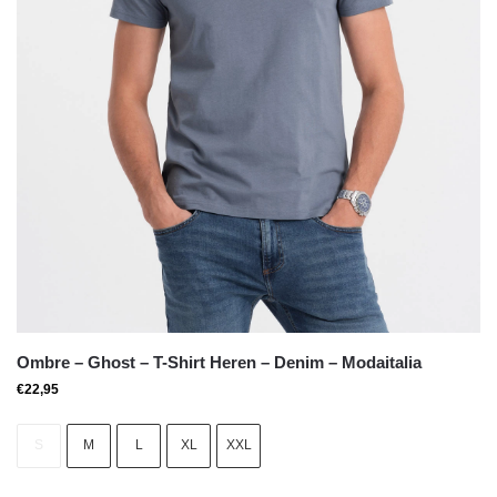
Ombre – Ghost – T-Shirt Heren – Denim – Modaitalia
€
22,95
S
M
L
XL
XXL