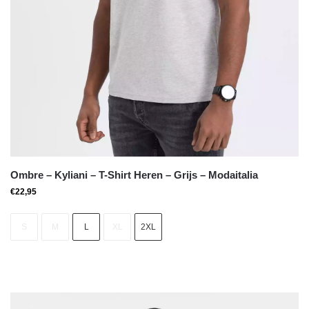
Ombre – Kyliani – T-Shirt Heren – Grijs – Modaitalia
€
22,95
S
M
L
XL
2XL