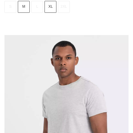
S
M
L
XL
2XL