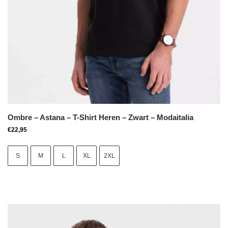
Ombre – Astana – T-Shirt Heren – Zwart – Modaitalia
€
22,95
S
M
L
XL
2XL