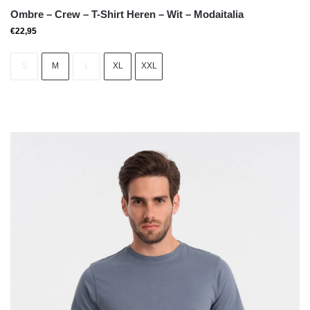
Ombre – Crew – T-Shirt Heren – Wit – Modaitalia
€
22,95
S
M
L
XL
XXL