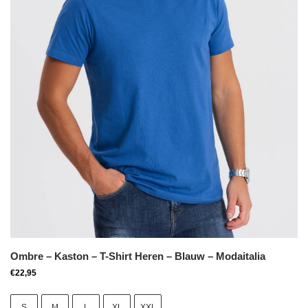
Ombre – Kaston – T-Shirt Heren – Blauw – Modaitalia
€
22,95
S
M
L
XL
XXL