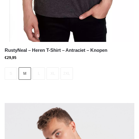
RustyNeal – Heren T-Shirt – Antraciet – Knopen
€
29,95
S
M
L
XL
2XL