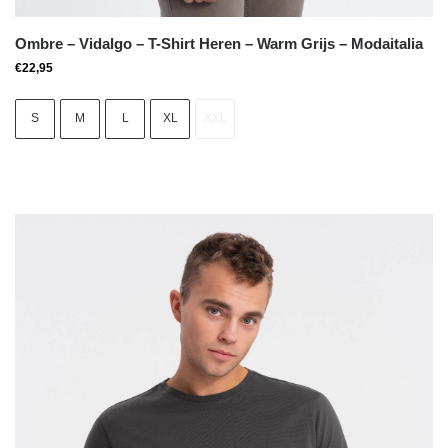
Ombre – Vidalgo – T-Shirt Heren – Warm Grijs – Modaitalia
€
22,95
S
M
L
XL
XXL