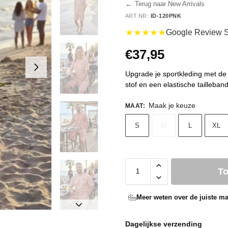
←
Terug naar New Arrivals
ART.NR:
ID-120PNK
★★★★★
Google Review S
€
37,95
Upgrade je sportkleding met de 
stof en een elastische tailleban
Maak je keuze
MAAT
:
S
M
L
XL
T
Meer weten over de juiste ma
Dagelijkse verzending