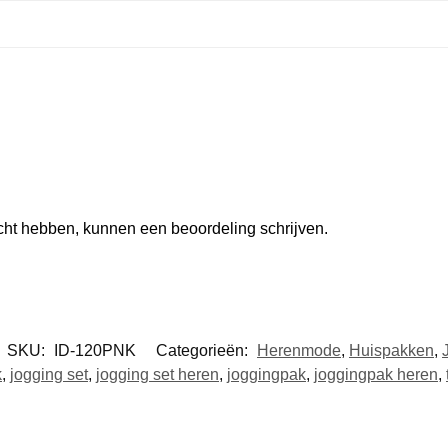
ocht hebben, kunnen een beoordeling schrijven.
SKU:
ID-120PNK
Categorieën:
Herenmode
,
Huispakken
,
k
,
jogging set
,
jogging set heren
,
joggingpak
,
joggingpak heren
,