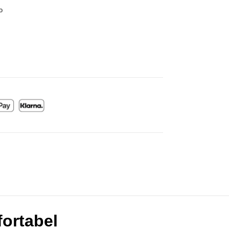
o
fortabel