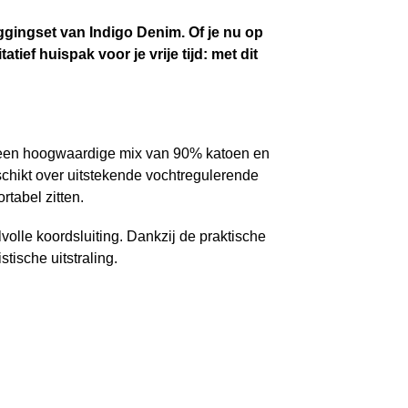
ggingset van Indigo Denim. Of je nu op
ief huispak voor je vrije tijd: met dit
it een hoogwaardige mix van 90% katoen en
schikt over uitstekende vochtregulerende
rtabel zitten.
lvolle koordsluiting. Dankzij de praktische
tische uitstraling.