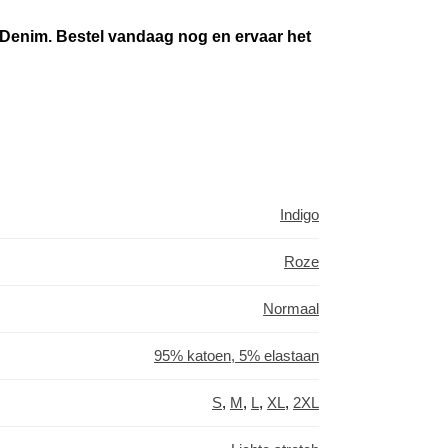
o Denim. Bestel vandaag nog en ervaar het
Indigo
Roze
Normaal
95% katoen, 5% elastaan
S
,
M
,
L
,
XL
,
2XL