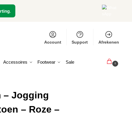
rting
.
Account
Support
Afrekenen
Accessoires
Footwear
Sale
€
0,00
0
 – Jogging
oen – Roze –