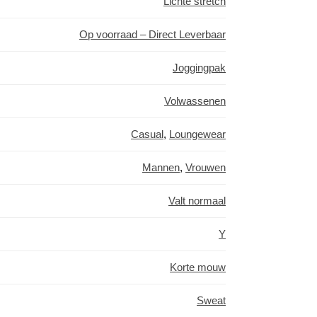
Lichte stretch
Op voorraad – Direct Leverbaar
Joggingpak
Volwassenen
Casual
,
Loungewear
Mannen
,
Vrouwen
Valt normaal
Y
Korte mouw
Sweat