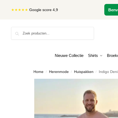
★★★★★
Google score 4,9
Benv
Zoeken
Nieuwe Collectie
Shirts
Broek
Home
Herenmode
Huispakken
Indigo Den
/
/
/