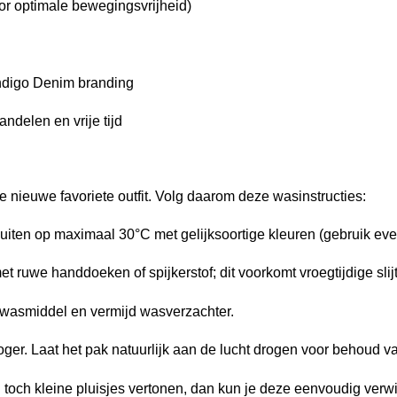
r optimale bewegingsvrijheid)
Indigo Denim branding
andelen en vrije tijd
je nieuwe favoriete outfit. Volg daarom deze wasinstructies:
uiten op maximaal 30°C met gelijksoortige kleuren (gebruik ev
 ruwe handdoeken of spijkerstof; dit voorkomt vroegtijdige slij
 wasmiddel en vermijd wasverzachter.
oger. Laat het pak natuurlijk aan de lucht drogen voor behoud v
d toch kleine pluisjes vertonen, dan kun je deze eenvoudig verw